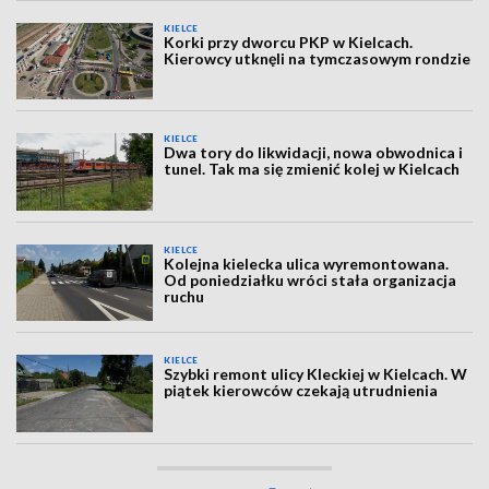
KIELCE
Korki przy dworcu PKP w Kielcach.
Kierowcy utknęli na tymczasowym rondzie
KIELCE
Dwa tory do likwidacji, nowa obwodnica i
tunel. Tak ma się zmienić kolej w Kielcach
KIELCE
Kolejna kielecka ulica wyremontowana.
Od poniedziałku wróci stała organizacja
ruchu
KIELCE
Szybki remont ulicy Kleckiej w Kielcach. W
piątek kierowców czekają utrudnienia