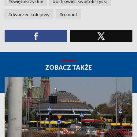
#świętokrzyskie
#ostrowiec świętokrzyski
#dworzec kolejowy
#remont
ZOBACZ TAKŻE