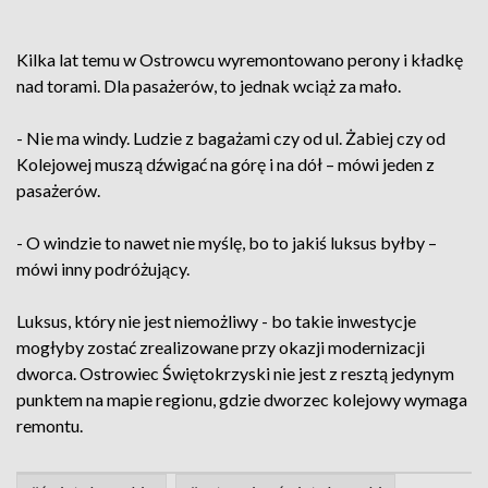
Kilka lat temu w Ostrowcu wyremontowano perony i kładkę
nad torami. Dla pasażerów, to jednak wciąż za mało.
- Nie ma windy. Ludzie z bagażami czy od ul. Żabiej czy od
Kolejowej muszą dźwigać na górę i na dół – mówi jeden z
pasażerów.
- O windzie to nawet nie myślę, bo to jakiś luksus byłby –
mówi inny podróżujący.
Luksus, który nie jest niemożliwy - bo takie inwestycje
mogłyby zostać zrealizowane przy okazji modernizacji
dworca. Ostrowiec Świętokrzyski nie jest z resztą jedynym
punktem na mapie regionu, gdzie dworzec kolejowy wymaga
remontu.