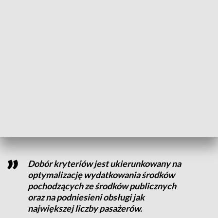
przebudowy ostrowieckiego budynku.
- Z tego projektu wynika, że około 40 procent byłoby
przeznaczone na poczekalnię, kasy biletowe lub ewentualnie
biletomaty - opisuje Krzysztof Kowalski, wiceprezydent
Ostrowca Świętokrzyskiego.
Pozostała część miałaby być wydzierżawiona gminie. Teraz
jednak spółka kolejowa analizuje, czy taki projekt w ogóle
się... opłaca.
Dobór kryteriów jest ukierunkowany na
optymalizację wydatkowania środków
pochodzących ze środków publicznych
oraz na podniesieni obsługi jak
największej liczby pasażerów.