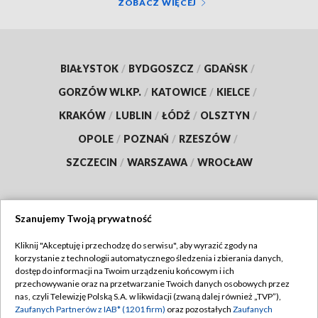
ZOBACZ WIĘCEJ
BIAŁYSTOK
/
BYDGOSZCZ
/
GDAŃSK
/
GORZÓW WLKP.
/
KATOWICE
/
KIELCE
/
KRAKÓW
/
LUBLIN
/
ŁÓDŹ
/
OLSZTYN
/
OPOLE
/
POZNAŃ
/
RZESZÓW
/
SZCZECIN
/
WARSZAWA
/
WROCŁAW
Szanujemy Twoją prywatność
Dołącz do nas:
Kliknij "Akceptuję i przechodzę do serwisu", aby wyrazić zgody na
korzystanie z technologii automatycznego śledzenia i zbierania danych,
TVP
dostęp do informacji na Twoim urządzeniu końcowym i ich
Abonament TVP
przechowywanie oraz na przetwarzanie Twoich danych osobowych przez
Regulamin TVP
nas, czyli Telewizję Polską S.A. w likwidacji (zwaną dalej również „TVP”),
Emisja w TVP
Polityka prywatności
Zaufanych Partnerów z IAB* (1201 firm)
oraz pozostałych
Zaufanych