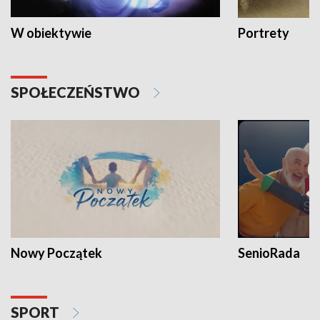
W obiektywie
Portrety
SPOŁECZEŃSTWO
Nowy Początek
SenioRada
SPORT