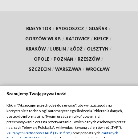
BIAŁYSTOK
/
BYDGOSZCZ
/
GDAŃSK
/
GORZÓW WLKP.
/
KATOWICE
/
KIELCE
/
KRAKÓW
/
LUBLIN
/
ŁÓDŹ
/
OLSZTYN
/
OPOLE
/
POZNAŃ
/
RZESZÓW
/
SZCZECIN
/
WARSZAWA
/
WROCŁAW
Szanujemy Twoją prywatność
Dołącz do nas:
Kliknij "Akceptuję i przechodzę do serwisu", aby wyrazić zgody na
korzystanie z technologii automatycznego śledzenia i zbierania danych,
TVP
dostęp do informacji na Twoim urządzeniu końcowym i ich
Abonament TVP
przechowywanie oraz na przetwarzanie Twoich danych osobowych przez
Regulamin TVP
nas, czyli Telewizję Polską S.A. w likwidacji (zwaną dalej również „TVP”),
Emisja w TVP
Zaufanych Partnerów z IAB* (1201 firm)
oraz pozostałych
Zaufanych
Polityka prywatności