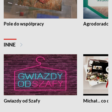
Pole do współpracy
Agrodoradcy 
INNE
Gwiazdy od Szafy
Michał... co dz