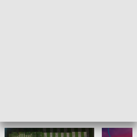
Informator kulturalny
Drzwi do kult
TECHNIKA I MOTORYZACJA
WYPOCZYNEK I REKREACJA