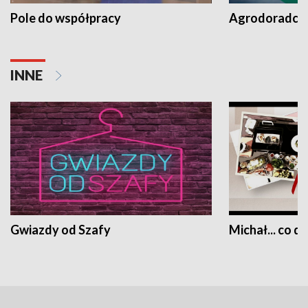
Pole do współpracy
Agrodoradcy 
INNE
Gwiazdy od Szafy
Michał... co dz