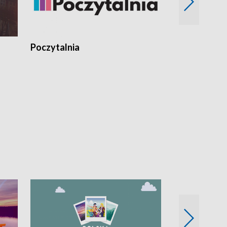
Poczytalnia
Koncerty TV