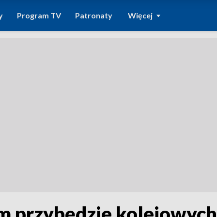
y
Program TV
Patronaty
Więcej
 przybędzie kolejowych 