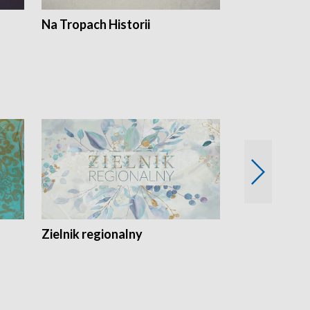
Na Tropach Historii
Szept ziemi
Zielnik regionalny
EkoLogiczni