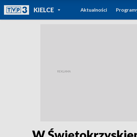
POWRÓT DO
KIELCE
Aktualności
Program
TVP REGIONY
W Świętokrzyskiem