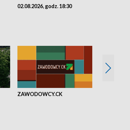
02.08.2026, godz. 18:30
01.08.2026, 
ZAWODOWCY.CK
Solidarni z U