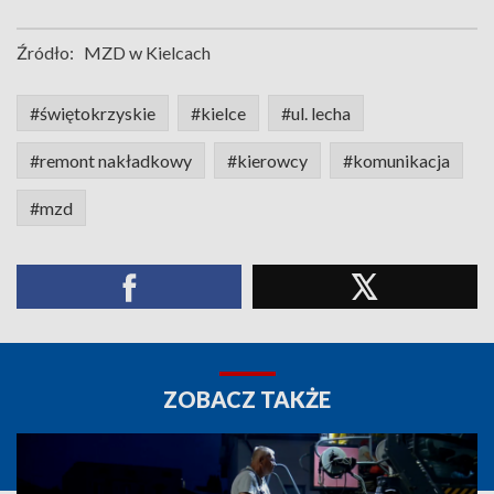
Źródło:
MZD w Kielcach
#świętokrzyskie
#kielce
#ul. lecha
#remont nakładkowy
#kierowcy
#komunikacja
#mzd
ZOBACZ TAKŻE