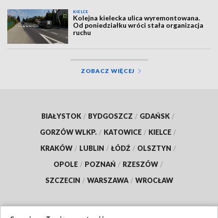
KIELCE
Kolejna kielecka ulica wyremontowana.
Od poniedziałku wróci stała organizacja
ruchu
ZOBACZ WIĘCEJ
BIAŁYSTOK
/
BYDGOSZCZ
/
GDAŃSK
/
GORZÓW WLKP.
/
KATOWICE
/
KIELCE
/
KRAKÓW
/
LUBLIN
/
ŁÓDŹ
/
OLSZTYN
/
OPOLE
/
POZNAŃ
/
RZESZÓW
/
SZCZECIN
/
WARSZAWA
/
WROCŁAW