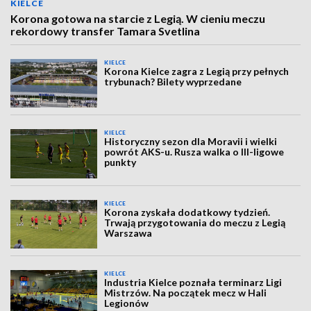
KIELCE
Korona gotowa na starcie z Legią. W cieniu meczu
rekordowy transfer Tamara Svetlina
KIELCE
Korona Kielce zagra z Legią przy pełnych
trybunach? Bilety wyprzedane
KIELCE
Historyczny sezon dla Moravii i wielki
powrót AKS-u. Rusza walka o III-ligowe
punkty
KIELCE
Korona zyskała dodatkowy tydzień.
Trwają przygotowania do meczu z Legią
Warszawa
KIELCE
Industria Kielce poznała terminarz Ligi
Mistrzów. Na początek mecz w Hali
Legionów