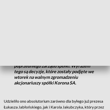
organizacyjno-finansowego, który został zlecony firmie
zewnętrznej i trwał kilka miesięcy. – Wnioski z tej kontroli
ucinają medialne spekulacje, że zlecony audyt to forma
rozliczenia z poprzednim zarządem i poprzednimi władzami
miasta. Jego celem było pokazanie obecnej sytuacji miejskiej
spółki – zaznaczyła włodarz miasta.
Agata Wojda dodała, że raport z audytu
pozytywnie ocenia działania
poprzedniego zarządu spółki. Wyrazem
tego są decyzje, które zostały podjęte we
wtorek na walnym zgromadzeniu
akcjonariuszy spółki Korona SA.
Udzieliło ono absolutorium zarówno dla byłego już prezesa
Łukasza Jabłońskiego, jak i Karola Jakubczyka, który przez