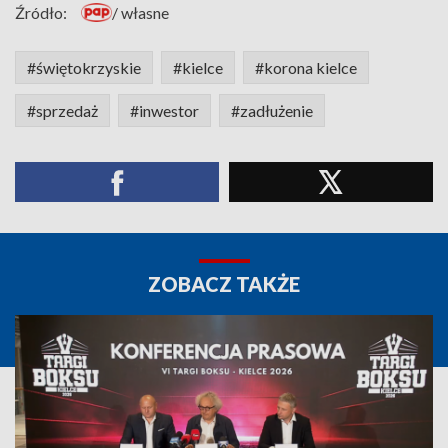
Źródło:
/ własne
#świętokrzyskie
#kielce
#korona kielce
#sprzedaż
#inwestor
#zadłużenie
ZOBACZ TAKŻE