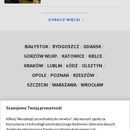
ZOBACZ WIĘCEJ
BIAŁYSTOK
/
BYDGOSZCZ
/
GDAŃSK
/
GORZÓW WLKP.
/
KATOWICE
/
KIELCE
/
KRAKÓW
/
LUBLIN
/
ŁÓDŹ
/
OLSZTYN
/
OPOLE
/
POZNAŃ
/
RZESZÓW
/
SZCZECIN
/
WARSZAWA
/
WROCŁAW
Szanujemy Twoją prywatność
Dołącz do nas:
Kliknij "Akceptuję i przechodzę do serwisu", aby wyrazić zgody na
korzystanie z technologii automatycznego śledzenia i zbierania danych,
TVP
dostęp do informacji na Twoim urządzeniu końcowym i ich