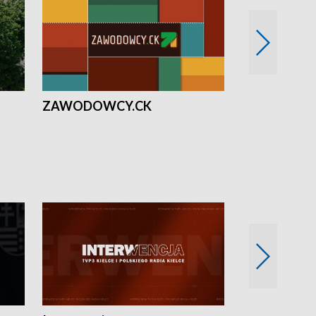
ZAWODOWCY.CK
Solidarni z U