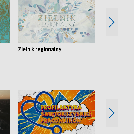
Zielnik regionalny
EkoLogiczni