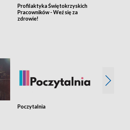
Profilaktyka Świętokrzyskich
Misja: Pacjen
Pracowników - Weź się za
zdrowie!
Poczytalnia
Koncerty TV