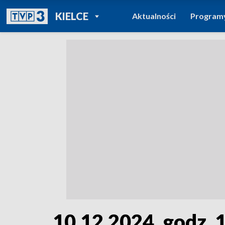
POWRÓT DO
KIELCE
Aktualności
Program
TVP REGIONY
10.12.2024, godz. 