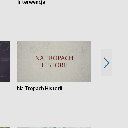
Interwencja
Fakty i Opin
Na Tropach Historii
Szept ziemi