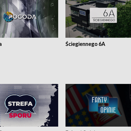
a
Ściegiennego 6A