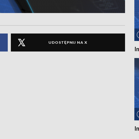
UDOSTĘPNIJ NA X
I
I