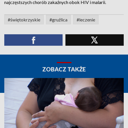
najczęstszych chorób zakaźnych obok HIV i malarii.
#świętokrzyskie
#gruźlica
#leczenie
ZOBACZ TAKŻE