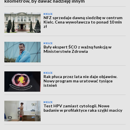
kilometrów, by dawać nadzieję innym
KIELCE
NFZ sprzedaje dawną siedzibę w centrum
Kielc. Cena wywoławcza to ponad 10 mln
zł
KIELCE
Były ekspert ŚCO z ważną funkcją w
Ministerstwie Zdrowia
KIELCE
Rak płuca przez lata nie daje objawów.
Nowy program ma uratować tysiące
istnień
KIELCE
Test HPV zamiast cytologii. Nowe
badanie w profilaktyce raka szyjki macicy