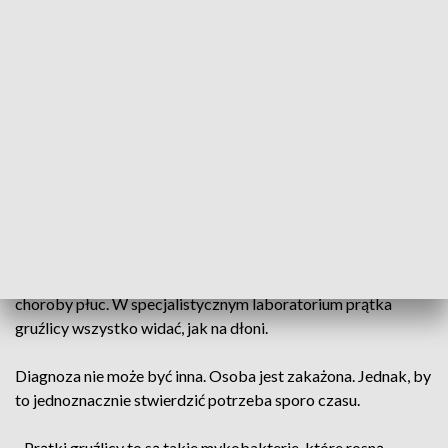
Szczepienia na gruźlicę są w Polsce obowiązkowe. Jednak
w niektórych krajach nie są obligatoryjne, a to może
przekładać się na większą liczbę zachorowań.
- Warto szczepić z uwagi na to, że możemy uniknąć
zachorowania. A jeśli nie unikniemy zachorowania to
szczepienie pozwoli przejść tą chorobę znacznie łagodniej –
powiedziała Aleksandra Sutowicz, rzecznik Wojewódzkiej
Stacji Sanitarno-Epidemiologicznej w Kielcach.
Szpital w Czerwonej Górze nie tylko leczy, ale i diagnozuje
choroby płuc. W specjalistycznym laboratorium prątka
gruźlicy wszystko widać, jak na dłoni.
Diagnoza nie może być inna. Osoba jest zakażona. Jednak, by
to jednoznacznie stwierdzić potrzeba sporo czasu.
- Prątki gruźlicy to są takie mykobakterie, które rosną