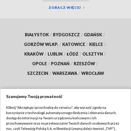
ZOBACZ WIĘCEJ
BIAŁYSTOK
/
BYDGOSZCZ
/
GDAŃSK
/
GORZÓW WLKP.
/
KATOWICE
/
KIELCE
/
KRAKÓW
/
LUBLIN
/
ŁÓDŹ
/
OLSZTYN
/
OPOLE
/
POZNAŃ
/
RZESZÓW
/
SZCZECIN
/
WARSZAWA
/
WROCŁAW
Szanujemy Twoją prywatność
Dołącz do nas:
Kliknij "Akceptuję i przechodzę do serwisu", aby wyrazić zgody na
korzystanie z technologii automatycznego śledzenia i zbierania danych,
TVP
dostęp do informacji na Twoim urządzeniu końcowym i ich
Abonament TVP
przechowywanie oraz na przetwarzanie Twoich danych osobowych przez
Regulamin TVP
nas, czyli Telewizję Polską S.A. w likwidacji (zwaną dalej również „TVP”),