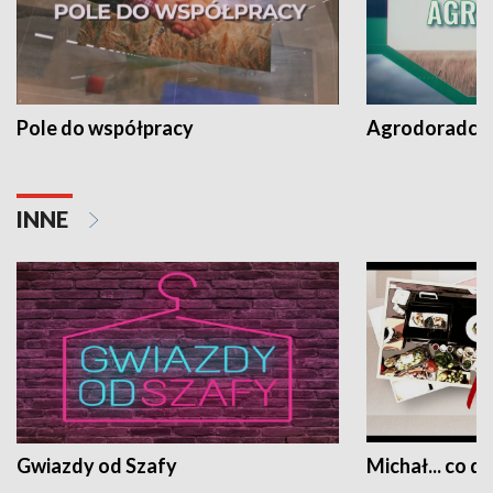
Pole do współpracy
Agrodoradcy 
INNE
Gwiazdy od Szafy
Michał... co dz