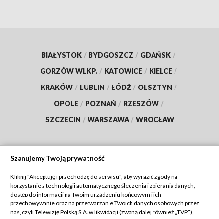
BIAŁYSTOK
/
BYDGOSZCZ
/
GDAŃSK
/
GORZÓW WLKP.
/
KATOWICE
/
KIELCE
/
KRAKÓW
/
LUBLIN
/
ŁÓDŹ
/
OLSZTYN
/
OPOLE
/
POZNAŃ
/
RZESZÓW
/
SZCZECIN
/
WARSZAWA
/
WROCŁAW
Szanujemy Twoją prywatność
Dołącz do nas:
Kliknij "Akceptuję i przechodzę do serwisu", aby wyrazić zgody na
korzystanie z technologii automatycznego śledzenia i zbierania danych,
TVP
dostęp do informacji na Twoim urządzeniu końcowym i ich
Abonament TVP
przechowywanie oraz na przetwarzanie Twoich danych osobowych przez
Regulamin TVP
nas, czyli Telewizję Polską S.A. w likwidacji (zwaną dalej również „TVP”),