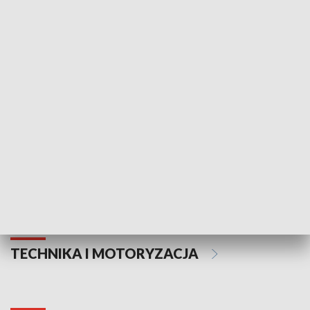
KULTURA I SZTUKA
Informator kulturalny
Drzwi do kult
TECHNIKA I MOTORYZACJA