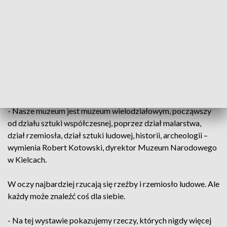
Tak jak w „Baśni z tysiąca jednej nocy”, słowa "Sezamie
otwórz się" pozwoliły dziś zobaczyć skarby Muzeum
Narodowego w Kielcach. Odkryć to, co dotychczas
pozostawało nieznane.
Eksponatów jest około pół tysiąca. To obiekty pochodzą ze
wszystkich działów muzeum.
- Nasze muzeum jest muzeum wielodziałowym, począwszy
od działu sztuki współczesnej, poprzez dział malarstwa,
dział rzemiosła, dział sztuki ludowej, historii, archeologii –
wymienia Robert Kotowski, dyrektor Muzeum Narodowego
w Kielcach.
W oczy najbardziej rzucają się rzeźby i rzemiosło ludowe. Ale
każdy może znaleźć coś dla siebie.
- Na tej wystawie pokazujemy rzeczy, których nigdy więcej