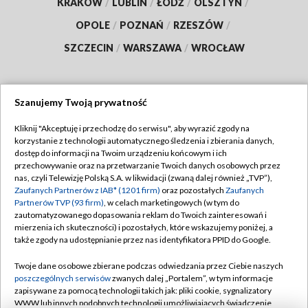
KRAKÓW
/
LUBLIN
/
ŁÓDŹ
/
OLSZTYN
/
OPOLE
/
POZNAŃ
/
RZESZÓW
/
SZCZECIN
/
WARSZAWA
/
WROCŁAW
Szanujemy Twoją prywatność
Dołącz do nas:
Kliknij "Akceptuję i przechodzę do serwisu", aby wyrazić zgody na
korzystanie z technologii automatycznego śledzenia i zbierania danych,
TVP
dostęp do informacji na Twoim urządzeniu końcowym i ich
Abonament TVP
przechowywanie oraz na przetwarzanie Twoich danych osobowych przez
Regulamin TVP
nas, czyli Telewizję Polską S.A. w likwidacji (zwaną dalej również „TVP”),
Emisja w TVP
Polityka prywatności
Zaufanych Partnerów z IAB* (1201 firm)
oraz pozostałych
Zaufanych
Partnerów TVP (93 firm)
, w celach marketingowych (w tym do
Centrum informacji TVP
Moje zgody
zautomatyzowanego dopasowania reklam do Twoich zainteresowań i
mierzenia ich skuteczności) i pozostałych, które wskazujemy poniżej, a
Naziemna Telewizja Cyfrowa
Pomoc
także zgody na udostępnianie przez nas identyfikatora PPID do Google.
Sklep TVP
Biuro reklamy
Twoje dane osobowe zbierane podczas odwiedzania przez Ciebie naszych
Rada Programowa
Kontakt
poszczególnych serwisów
zwanych dalej „Portalem”, w tym informacje
zapisywane za pomocą technologii takich jak: pliki cookie, sygnalizatory
System NOS
WWW lub innych podobnych technologii umożliwiających świadczenie