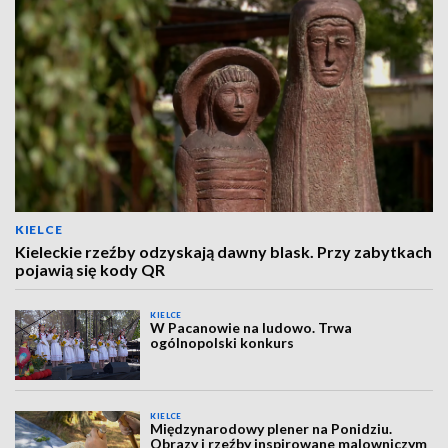
KIELCE
Kieleckie rzeźby odzyskają dawny blask. Przy zabytkach
pojawią się kody QR
KIELCE
W Pacanowie na ludowo. Trwa
ogólnopolski konkurs
KIELCE
Międzynarodowy plener na Ponidziu.
Obrazy i rzeźby inspirowane malowniczym