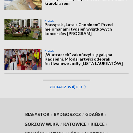
krajobrazem
KIELCE
Początek „Lata z Chopinem”. Przed
melomanami tydzień wyjątkowych
koncertów [PROGRAM]
KIELCE
„Wiatraczek” zakończył się galą na
Kadzielni. Młodzi artyści odebrali
festiwalowe Jodły [LISTA LAUREATÓW]
ZOBACZ WIĘCEJ
BIAŁYSTOK
/
BYDGOSZCZ
/
GDAŃSK
/
GORZÓW WLKP.
/
KATOWICE
/
KIELCE
/