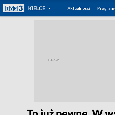
POWRÓT DO
KIELCE
Aktualności
Program
TVP REGIONY
To już pewne. W w