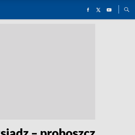
siądz – proboszcz