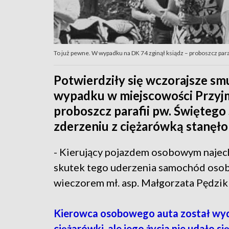
To już pewne. W wypadku na DK 74 zginął ksiądz – proboszcz paraf
Potwierdziły się wczorajsze smu
wypadku w miejscowości Przyjmo
proboszcz parafii pw. Świętego
zderzeniu z ciężarówką stanęło
- Kierujący pojazdem osobowym najech
skutek tego uderzenia samochód osobo
wieczorem mł. asp. Małgorzata Pędzik 
Kierowca osobowego auta został wyd
ciężarówki, ale jego życia nie udało s