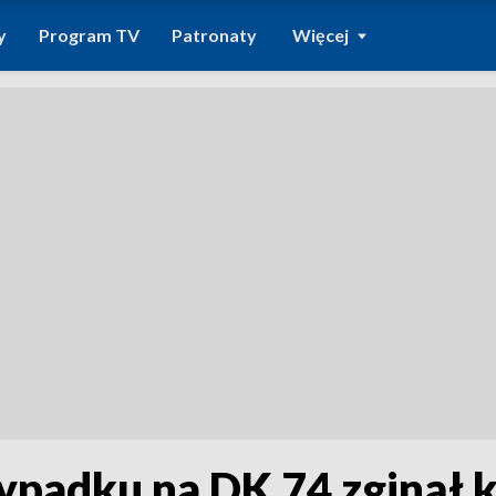
y
Program TV
Patronaty
Więcej
ypadku na DK 74 zginął k