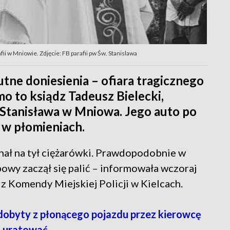
ii w Mniowie. Zdjęcie: FB parafii pw Św. Stanislawa
tne doniesienia – ofiara tragicznego
 to ksiądz Tadeusz Bielecki,
 Stanisława w Mniowa. Jego auto po
 w płomieniach.
ał na tył ciężarówki. Prawdopodobnie w
wy zaczął się palić – informowała wczoraj
z Komendy Miejskiej Policji w Kielcach.
obyty z płonącego pojazdu przez kierowcę
ię uratować.