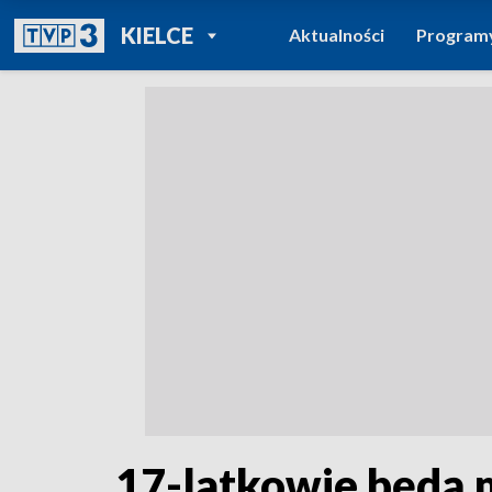
POWRÓT DO
KIELCE
Aktualności
Program
TVP REGIONY
17-latkowie będą m