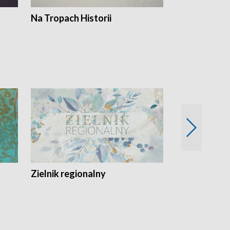
Na Tropach Historii
Szept ziemi
Zielnik regionalny
EkoLogiczni