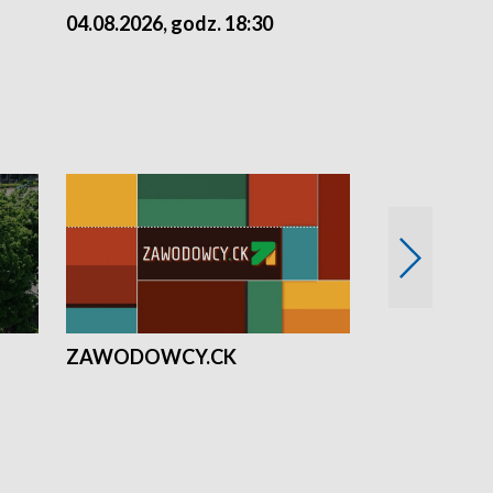
04.08.2026, godz. 18:30
03.08.2026, 
ZAWODOWCY.CK
Solidarni z U