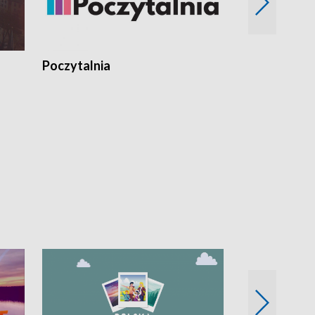
Poczytalnia
Koncerty TV