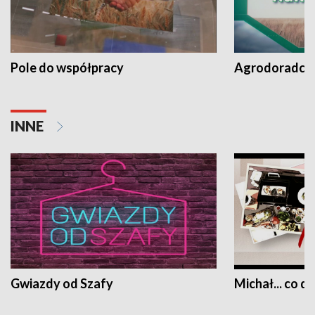
Pole do współpracy
Agrodoradcy 
INNE
Gwiazdy od Szafy
Michał... co dz