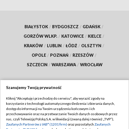
BIAŁYSTOK
/
BYDGOSZCZ
/
GDAŃSK
/
GORZÓW WLKP.
/
KATOWICE
/
KIELCE
/
KRAKÓW
/
LUBLIN
/
ŁÓDŹ
/
OLSZTYN
/
OPOLE
/
POZNAŃ
/
RZESZÓW
/
SZCZECIN
/
WARSZAWA
/
WROCŁAW
Szanujemy Twoją prywatność
Dołącz do nas:
Kliknij "Akceptuję i przechodzę do serwisu", aby wyrazić zgody na
korzystanie z technologii automatycznego śledzenia i zbierania danych,
TVP
dostęp do informacji na Twoim urządzeniu końcowym i ich
Abonament TVP
przechowywanie oraz na przetwarzanie Twoich danych osobowych przez
Regulamin TVP
nas, czyli Telewizję Polską S.A. w likwidacji (zwaną dalej również „TVP”),
Emisja w TVP
Zaufanych Partnerów z IAB* (1201 firm)
oraz pozostałych
Zaufanych
Polityka prywatności