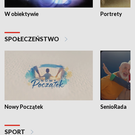
W obiektywie
Portrety
SPOŁECZEŃSTWO
Nowy Początek
SenioRada
SPORT