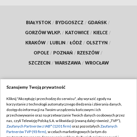
BIAŁYSTOK
/
BYDGOSZCZ
/
GDAŃSK
/
GORZÓW WLKP.
/
KATOWICE
/
KIELCE
/
KRAKÓW
/
LUBLIN
/
ŁÓDŹ
/
OLSZTYN
/
OPOLE
/
POZNAŃ
/
RZESZÓW
/
SZCZECIN
/
WARSZAWA
/
WROCŁAW
Szanujemy Twoją prywatność
Dołącz do nas:
Kliknij "Akceptuję i przechodzę do serwisu", aby wyrazić zgody na
korzystanie z technologii automatycznego śledzenia i zbierania danych,
TVP
dostęp do informacji na Twoim urządzeniu końcowym i ich
Abonament TVP
przechowywanie oraz na przetwarzanie Twoich danych osobowych przez
Regulamin TVP
nas, czyli Telewizję Polską S.A. w likwidacji (zwaną dalej również „TVP”),
Emisja w TVP
Polityka prywatności
Zaufanych Partnerów z IAB* (1201 firm)
oraz pozostałych
Zaufanych
Partnerów TVP (93 firm)
, w celach marketingowych (w tym do
Centrum informacji TVP
Moje zgody