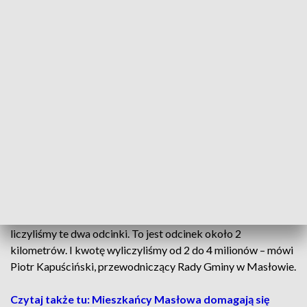
Chodnika w tym miejscu mieszkańcy Masłowa domagają się
od lat.
– Jest do duży problem dla nas rodziców, sąsiadów… –
Nasze dzieci są odcięte od świata – mówią mieszkańcy
Masłowa. Ich domy stoją tuż przy drodze wojewódzkiej. A
oni sami od lat czują się ignorowani. I dlatego problemami
mieszkańców Masłowa zajęliśmy się w programie
„Interwencja” TVP3 Kielce i Polskiego Radia Kielce.
Wzdłuż drogi miał powstać chodnik. Jednak przez lata plany
się zmieniały. Ostatnio Świętokrzyski Zarząd Dróg
Wojewódzkich mówił o kompleksowej przebudowie jezdni.
A to koszt blisko 160 mln złotych. Mieszkańcy nie chcą
czekać, aż tak duże pieniądze się znajdą. Chcą szybkiego
rozwiązania ich problemu. – Z inspektorem drogownictwa
liczyliśmy te dwa odcinki. To jest odcinek około 2
kilometrów. I kwotę wyliczyliśmy od 2 do 4 milionów – mówi
Piotr Kapuściński, przewodniczący Rady Gminy w Masłowie.
Czytaj także tu: Mieszkańcy Masłowa domagają się