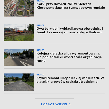
KIELCE
Korki przy dworcu PKP w Kielcach.
Kierowcy utknęli na tymczasowym rondzie
KIELCE
Dwa tory do likwidacji, nowa obwodnica i
tunel. Tak ma się zmienić kolej w Kielcach
KIELCE
Kolejna kielecka ulica wyremontowana.
Od poniedziałku wróci stała organizacja
ruchu
KIELCE
Szybki remont ulicy Kleckiej w Kielcach. W
piątek kierowców czekają utrudnienia
ZOBACZ WIĘCEJ