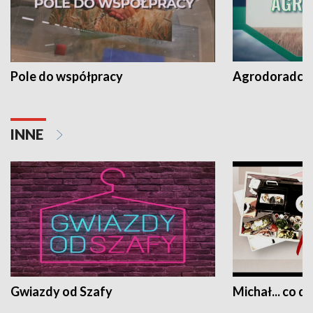
Pole do współpracy
Agrodoradcy 
INNE
Gwiazdy od Szafy
Michał... co dz