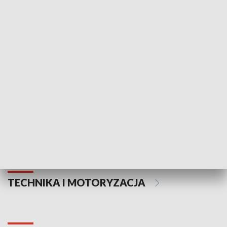
KULTURA I SZTUKA
Informator kulturalny
Drzwi do kult
TECHNIKA I MOTORYZACJA