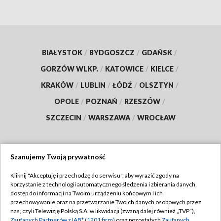
BIAŁYSTOK
/
BYDGOSZCZ
/
GDAŃSK
/
GORZÓW WLKP.
/
KATOWICE
/
KIELCE
/
KRAKÓW
/
LUBLIN
/
ŁÓDŹ
/
OLSZTYN
/
OPOLE
/
POZNAŃ
/
RZESZÓW
/
SZCZECIN
/
WARSZAWA
/
WROCŁAW
Szanujemy Twoją prywatność
Dołącz do nas:
Kliknij "Akceptuję i przechodzę do serwisu", aby wyrazić zgody na
korzystanie z technologii automatycznego śledzenia i zbierania danych,
TVP
dostęp do informacji na Twoim urządzeniu końcowym i ich
Abonament TVP
przechowywanie oraz na przetwarzanie Twoich danych osobowych przez
Regulamin TVP
nas, czyli Telewizję Polską S.A. w likwidacji (zwaną dalej również „TVP”),
Emisja w TVP
Zaufanych Partnerów z IAB* (1201 firm)
oraz pozostałych
Zaufanych
Polityka prywatności