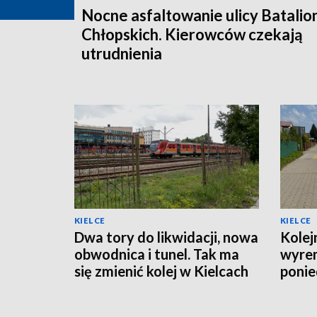
Nocne asfaltowanie ulicy Batali
Chłopskich. Kierowców czekają
utrudnienia
KIELCE
KIELCE
Dwa tory do likwidacji, nowa
Kolej
obwodnica i tunel. Tak ma
wyre
się zmienić kolej w Kielcach
ponie
organ