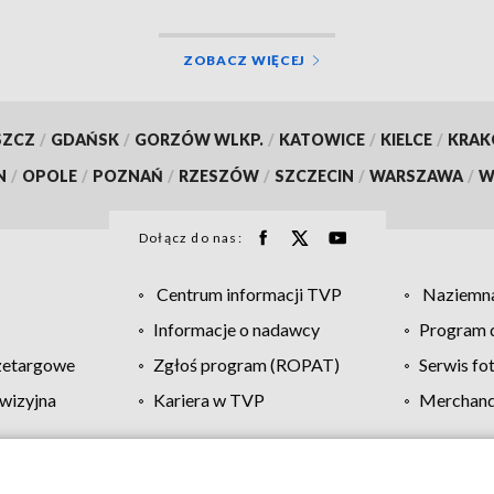
ZOBACZ WIĘCEJ
SZCZ
/
GDAŃSK
/
GORZÓW WLKP.
/
KATOWICE
/
KIELCE
/
KRA
N
/
OPOLE
/
POZNAŃ
/
RZESZÓW
/
SZCZECIN
/
WARSZAWA
/
W
Dołącz do nas:
Centrum informacji TVP
Naziemna
Informacje o nadawcy
Program d
zetargowe
Zgłoś program (ROPAT)
Serwis fo
wizyjna
Kariera w TVP
Merchandi