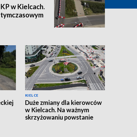
PKP w Kielcach.
a tymczasowym
KIELCE
ckiej
Duże zmiany dla kierowców
w Kielcach. Na ważnym
skrzyżowaniu powstanie
tymczasowe rondo
[ZDJĘCIA]