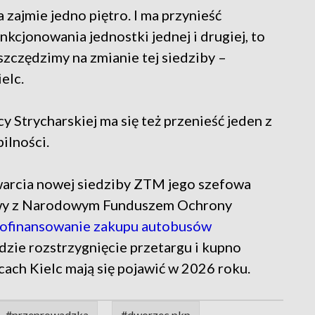
 zajmie jedno piętro. I ma przynieść
kcjonowania jednostki jednej i drugiej, to
szczędzimy na zmianie tej siedziby –
elc.
 Strycharskiej ma się też przenieść jeden z
ilności.
warcia nowej siedziby ZTM jego szefowa
owy z Narodowym Funduszem Ochrony
ofinansowanie zakupu autobusów
zie rozstrzygnięcie przetargu i kupno
cach Kielc mają się pojawić w 2026 roku.
#przeprowadzka
#dworzec pkp