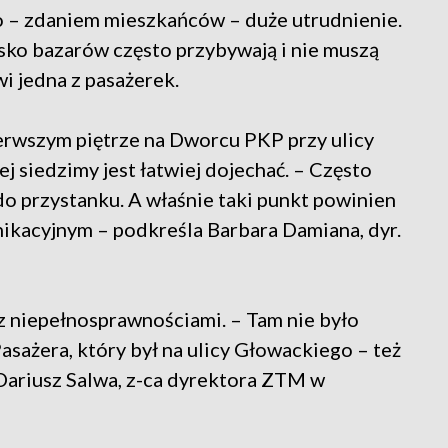
 to – zdaniem mieszkańców – duże utrudnienie.
isko bazarów często przybywają i nie muszą
i jedna z pasażerek.
erwszym piętrze na Dworcu PKP przy ulicy
 siedzimy jest łatwiej dojechać. – Często
ć do przystanku. A właśnie taki punkt powinien
ikacyjnym – podkreśla Barbara Damiana, dyr.
z niepełnosprawnościami. – Tam nie było
asażera, który był na ulicy Głowackiego – też
Dariusz Salwa, z-ca dyrektora ZTM w