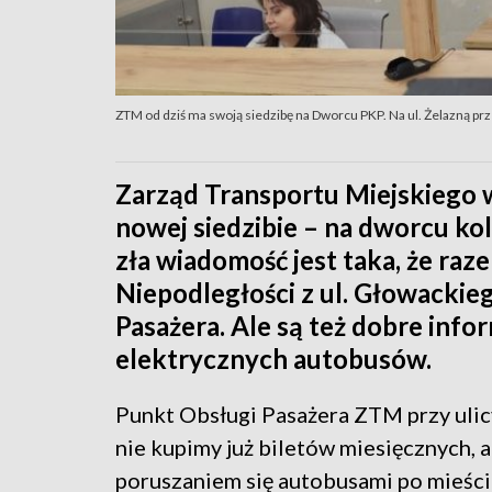
ZTM od dziś ma swoją siedzibę na Dworcu PKP. Na ul. Żelazną pr
Zarząd Transportu Miejskiego w
nowej siedzibie – na dworcu kol
zła wiadomość jest taka, że ra
Niepodległości z ul. Głowackie
Pasażera. Ale są też dobre inf
elektrycznych autobusów.
Punkt Obsługi Pasażera ZTM przy ulic
nie kupimy już biletów miesięcznych, 
poruszaniem się autobusami po mieście