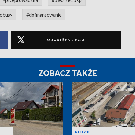
tobusy
#dofinansowanie
UDOSTĘPNIJ NA X
ZOBACZ TAKŻE
KIELCE