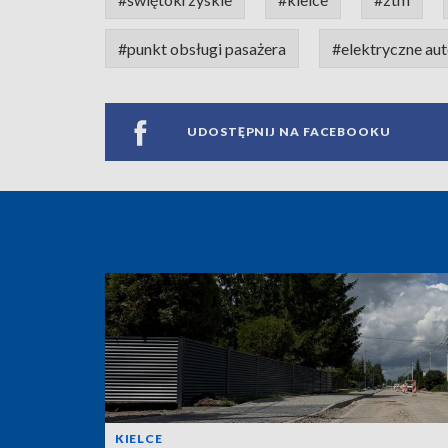
#punkt obsługi pasażera
#elektryczne au
UDOSTĘPNIJ NA FACEBOOKU
KIELCE