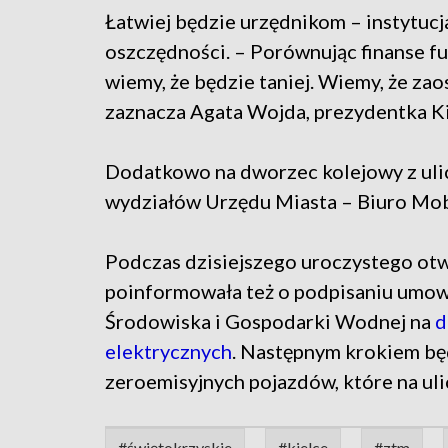
Łatwiej będzie urzędnikom – instytucja
oszczędności. – Porównując finanse fun
wiemy, że będzie taniej. Wiemy, że zao
zaznacza Agata Wojda, prezydentka Ki
Dodatkowo na dworzec kolejowy z ulicy
wydziałów Urzędu Miasta – Biuro Mob
Podczas dzisiejszego uroczystego ot
poinformowała też o podpisaniu um
Środowiska i Gospodarki Wodnej na
d
elektrycznych
. Następnym krokiem będ
zeroemisyjnych pojazdów, które na uli
#świętokrzyskie
#kielce
#ztm