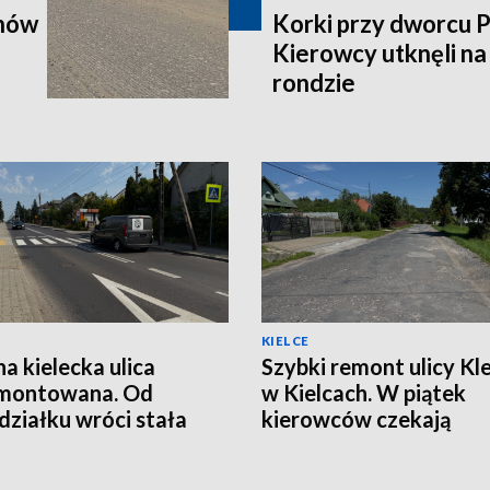
onów
Korki przy dworcu 
Kierowcy utknęli n
rondzie
KIELCE
na kielecka ulica
Szybki remont ulicy Kle
montowana. Od
w Kielcach. W piątek
działku wróci stała
kierowców czekają
izacja ruchu
utrudnienia