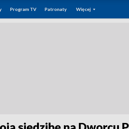
y
Program TV
Patronaty
Więcej
ją siedzibę na Dworcu PK