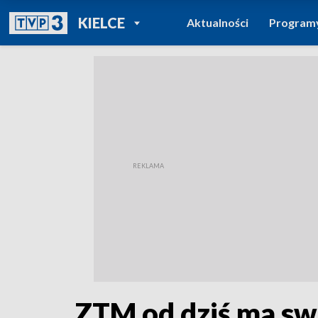
POWRÓT DO
KIELCE
Aktualności
Program
TVP REGIONY
ZTM od dziś ma swo