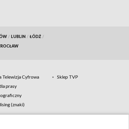
KÓW
/
LUBLIN
/
ŁÓDŹ
/
ROCŁAW
 Telewizja Cyfrowa
Sklep TVP
la prasy
tograficzny
sing (znaki)