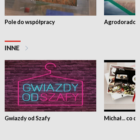
Pole do współpracy
Agrodoradcy 
INNE
Gwiazdy od Szafy
Michał... co dz