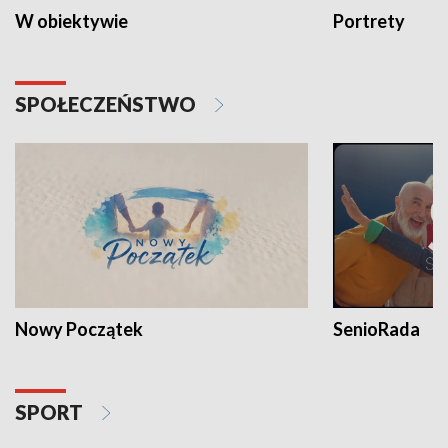
W obiektywie
Portrety
SPOŁECZEŃSTWO
Nowy Początek
SenioRada
SPORT