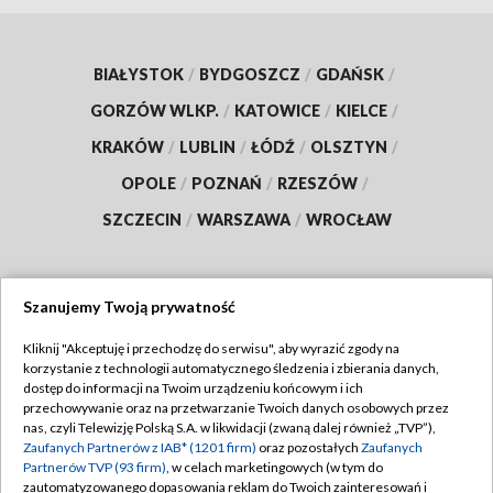
BIAŁYSTOK
/
BYDGOSZCZ
/
GDAŃSK
/
GORZÓW WLKP.
/
KATOWICE
/
KIELCE
/
KRAKÓW
/
LUBLIN
/
ŁÓDŹ
/
OLSZTYN
/
OPOLE
/
POZNAŃ
/
RZESZÓW
/
SZCZECIN
/
WARSZAWA
/
WROCŁAW
Szanujemy Twoją prywatność
Dołącz do nas:
Kliknij "Akceptuję i przechodzę do serwisu", aby wyrazić zgody na
korzystanie z technologii automatycznego śledzenia i zbierania danych,
TVP
dostęp do informacji na Twoim urządzeniu końcowym i ich
Abonament TVP
przechowywanie oraz na przetwarzanie Twoich danych osobowych przez
Regulamin TVP
nas, czyli Telewizję Polską S.A. w likwidacji (zwaną dalej również „TVP”),
Emisja w TVP
Zaufanych Partnerów z IAB* (1201 firm)
oraz pozostałych
Zaufanych
Polityka prywatności
Partnerów TVP (93 firm)
, w celach marketingowych (w tym do
Centrum informacji TVP
Moje zgody
zautomatyzowanego dopasowania reklam do Twoich zainteresowań i