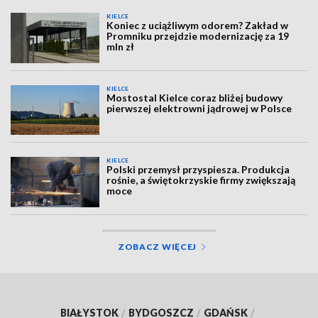
KIELCE
Koniec z uciążliwym odorem? Zakład w
Promniku przejdzie modernizację za 19
mln zł
KIELCE
Mostostal Kielce coraz bliżej budowy
pierwszej elektrowni jądrowej w Polsce
KIELCE
Polski przemysł przyspiesza. Produkcja
rośnie, a świętokrzyskie firmy zwiększają
moce
ZOBACZ WIĘCEJ
BIAŁYSTOK
/
BYDGOSZCZ
/
GDAŃSK
/