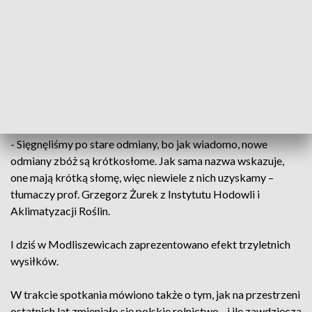
Świętokrzyskiego Ośrodka Doradztwa Rolniczego w
Moliszewicach.
Problemów było wiele. Np. - jak stworzyć maszynę, która
zbierałaby zboże nie niszcząc przy okazji słomy. Albo - które
zboża nadają się na słomki. Dlatego do współpracy
zaproszono naukowców.
- Sięgnęliśmy po stare odmiany, bo jak wiadomo, nowe
odmiany zbóż są krótkosłome. Jak sama nazwa wskazuje,
one mają krótką słomę, więc niewiele z nich uzyskamy –
tłumaczy prof. Grzegorz Żurek z Instytutu Hodowli i
Aklimatyzacji Roślin.
I dziś w Modliszewicach zaprezentowano efekt trzyletnich
wysiłków.
W trakcie spotkania mówiono także o tym, jak na przestrzeni
ostatnich lat zmieniało się polskie rolnictwo - i ile zawdzięcza