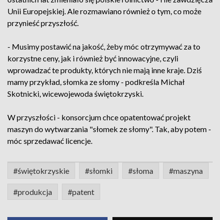
Unii Europejskiej. Ale rozmawiano również o tym, co może
przynieść przyszłość.
- Musimy postawić na jakość, żeby móc otrzymywać za to
korzystne ceny, jak i również być innowacyjne, czyli
wprowadzać te produkty, których nie mają inne kraje. Dziś
mamy przykład, słomka ze słomy - podkreśla Michał
Skotnicki, wicewojewoda świętokrzyski.
W przyszłości - konsorcjum chce opatentować projekt
maszyn do wytwarzania "słomek ze słomy". Tak, aby potem -
móc sprzedawać licencje.
#świętokrzyskie
#słomki
#słoma
#maszyna
#produkcja
#patent