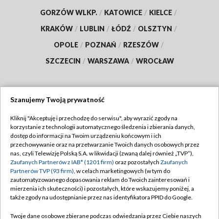
GORZÓW WLKP.
/
KATOWICE
/
KIELCE
/
KRAKÓW
/
LUBLIN
/
ŁÓDŹ
/
OLSZTYN
/
OPOLE
/
POZNAŃ
/
RZESZÓW
/
SZCZECIN
/
WARSZAWA
/
WROCŁAW
Szanujemy Twoją prywatność
Dołącz do nas:
Kliknij "Akceptuję i przechodzę do serwisu", aby wyrazić zgody na
korzystanie z technologii automatycznego śledzenia i zbierania danych,
TVP
dostęp do informacji na Twoim urządzeniu końcowym i ich
Abonament TVP
przechowywanie oraz na przetwarzanie Twoich danych osobowych przez
Regulamin TVP
nas, czyli Telewizję Polską S.A. w likwidacji (zwaną dalej również „TVP”),
Emisja w TVP
Polityka prywatności
Zaufanych Partnerów z IAB* (1201 firm)
oraz pozostałych
Zaufanych
Partnerów TVP (93 firm)
, w celach marketingowych (w tym do
Centrum informacji TVP
Moje zgody
zautomatyzowanego dopasowania reklam do Twoich zainteresowań i
mierzenia ich skuteczności) i pozostałych, które wskazujemy poniżej, a
Naziemna Telewizja Cyfrowa
Pomoc
także zgody na udostępnianie przez nas identyfikatora PPID do Google.
Sklep TVP
Biuro reklamy
Twoje dane osobowe zbierane podczas odwiedzania przez Ciebie naszych