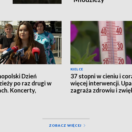
KIELCE
opolski Dzień
37 stopni w cieniu i cor
ieży po raz drugi w
więcej interwencji. Upa
ach. Koncerty,
zagraża zdrowiu i zwię
taty i spotkania
ryzyko pożarów
ZOBACZ WIĘCEJ