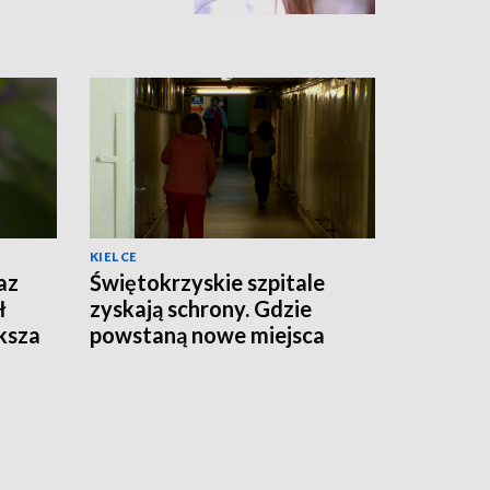
KIELCE
az
Świętokrzyskie szpitale
ł
zyskają schrony. Gdzie
ksza
powstaną nowe miejsca
schronienia?