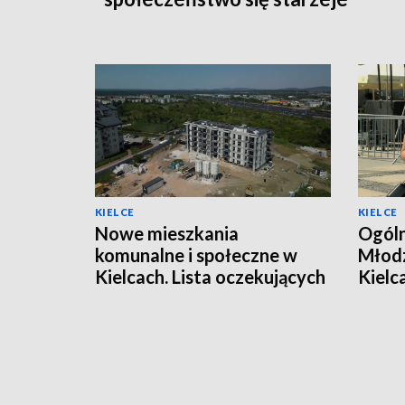
KIELCE
KIELCE
Nowe mieszkania
Ogóln
komunalne i społeczne w
Młodz
Kielcach. Lista oczekujących
Kielc
jest długa
warsz