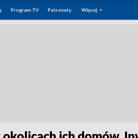
y
Program TV
Patronaty
Więcej
 okolicach ich domów. In