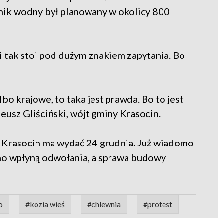
rnik wodny był planowany w okolicy 800
i tak stoi pod dużym znakiem zapytania. Bo
albo krajowe, to taka jest prawda. Bo to jest
eusz Gliściński, wójt gminy Krasocin.
Krasocin ma wydać 24 grudnia. Już wiadomo
ewno wpłyną odwołania, a sprawa budowy
o
#kozia wieś
#chlewnia
#protest