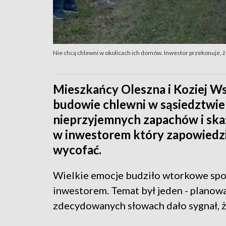
Nie chcą chlewni w okolicach ich domów. Inwestor przekonuje, 
Mieszkańcy Oleszna i Koziej Wsi
budowie chlewni w sąsiedztwie
nieprzyjemnych zapachów i ska
w inwestorem który zapowiedzia
wycofać.
Wielkie emocje budziło wtorkowe spo
inwestorem. Temat był jeden - planow
zdecydowanych słowach dało sygnał, że