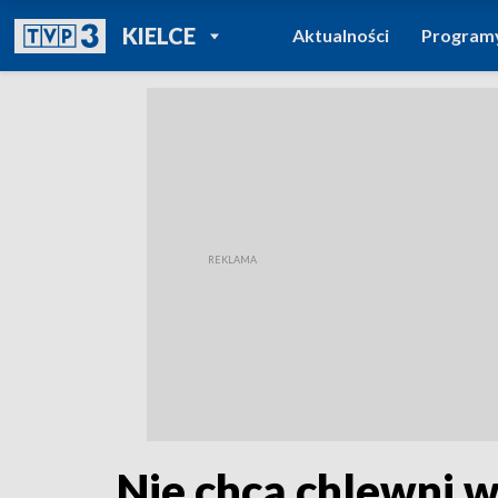
POWRÓT DO
KIELCE
Aktualności
Program
TVP REGIONY
Nie chcą chlewni w