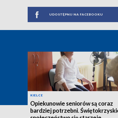
UDOSTĘPNIJ NA FACEBOOKU
KIELCE
Opiekunowie seniorów są coraz
bardziej potrzebni. Świętokrzyski
społeczeństwo się starzeje