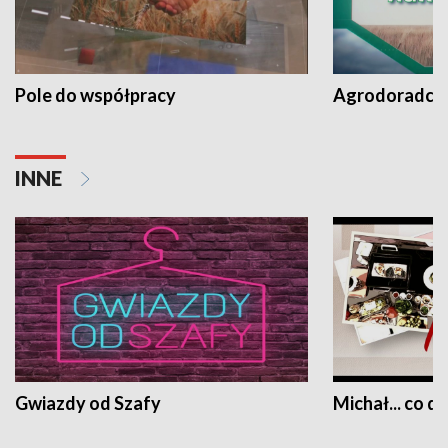
Pole do współpracy
Agrodoradcy 
INNE
Gwiazdy od Szafy
Michał... co dz