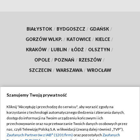
BIAŁYSTOK
/
BYDGOSZCZ
/
GDAŃSK
/
GORZÓW WLKP.
/
KATOWICE
/
KIELCE
/
KRAKÓW
/
LUBLIN
/
ŁÓDŹ
/
OLSZTYN
/
OPOLE
/
POZNAŃ
/
RZESZÓW
/
SZCZECIN
/
WARSZAWA
/
WROCŁAW
Szanujemy Twoją prywatność
Dołącz do nas:
Kliknij "Akceptuję i przechodzę do serwisu", aby wyrazić zgody na
korzystanie z technologii automatycznego śledzenia i zbierania danych,
TVP
dostęp do informacji na Twoim urządzeniu końcowym i ich
Abonament TVP
przechowywanie oraz na przetwarzanie Twoich danych osobowych przez
Regulamin TVP
nas, czyli Telewizję Polską S.A. w likwidacji (zwaną dalej również „TVP”),
Emisja w TVP
Zaufanych Partnerów z IAB* (1201 firm)
oraz pozostałych
Zaufanych
Polityka prywatności