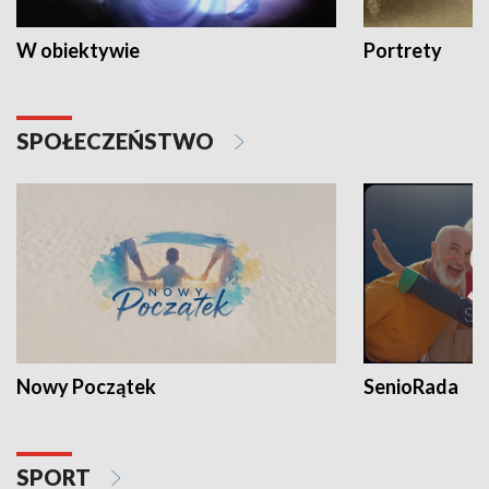
W obiektywie
Portrety
SPOŁECZEŃSTWO
Nowy Początek
SenioRada
SPORT