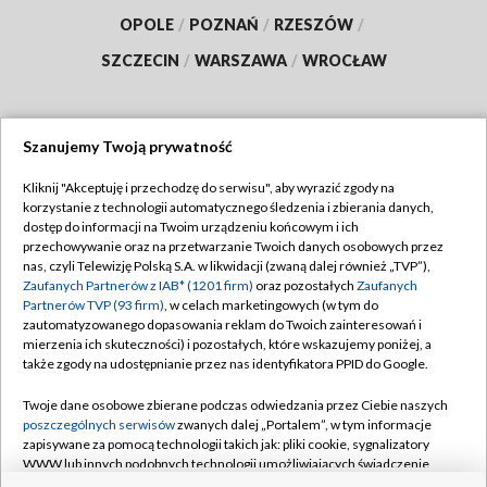
OPOLE
/
POZNAŃ
/
RZESZÓW
/
SZCZECIN
/
WARSZAWA
/
WROCŁAW
Szanujemy Twoją prywatność
Dołącz do nas:
Kliknij "Akceptuję i przechodzę do serwisu", aby wyrazić zgody na
korzystanie z technologii automatycznego śledzenia i zbierania danych,
TVP
dostęp do informacji na Twoim urządzeniu końcowym i ich
Abonament TVP
przechowywanie oraz na przetwarzanie Twoich danych osobowych przez
Regulamin TVP
nas, czyli Telewizję Polską S.A. w likwidacji (zwaną dalej również „TVP”),
Emisja w TVP
Polityka prywatności
Zaufanych Partnerów z IAB* (1201 firm)
oraz pozostałych
Zaufanych
Partnerów TVP (93 firm)
, w celach marketingowych (w tym do
Centrum informacji TVP
Moje zgody
zautomatyzowanego dopasowania reklam do Twoich zainteresowań i
mierzenia ich skuteczności) i pozostałych, które wskazujemy poniżej, a
Naziemna Telewizja Cyfrowa
Pomoc
także zgody na udostępnianie przez nas identyfikatora PPID do Google.
Sklep TVP
Biuro reklamy
Twoje dane osobowe zbierane podczas odwiedzania przez Ciebie naszych
Rada Programowa
Kontakt
poszczególnych serwisów
zwanych dalej „Portalem”, w tym informacje
zapisywane za pomocą technologii takich jak: pliki cookie, sygnalizatory
System NOS
WWW lub innych podobnych technologii umożliwiających świadczenie
dopasowanych i bezpiecznych usług, personalizację treści oraz reklam,