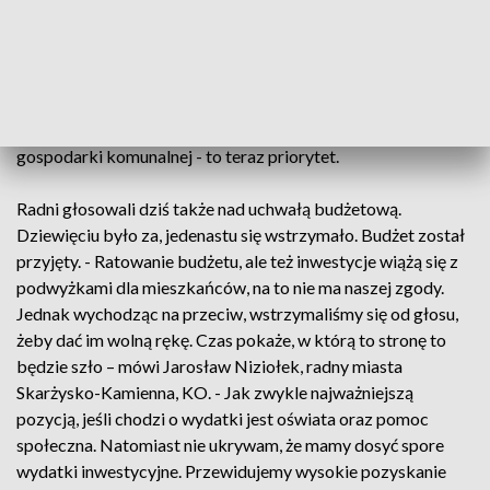
Będziemy po prostu szukać oszczędności – mówi Arkadiusz
Bogucki, prezydent Skarżyska-Kamiennej.
Do sierpnia gmina musi podpisać kolejną umowę na wywóz
odpadów. Włodarz miasta zapowiada, że uszczelnienie
gospodarki komunalnej - to teraz priorytet.
Radni głosowali dziś także nad uchwałą budżetową.
Dziewięciu było za, jedenastu się wstrzymało. Budżet został
przyjęty. - Ratowanie budżetu, ale też inwestycje wiążą się z
podwyżkami dla mieszkańców, na to nie ma naszej zgody.
Jednak wychodząc na przeciw, wstrzymaliśmy się od głosu,
żeby dać im wolną rękę. Czas pokaże, w którą to stronę to
będzie szło – mówi Jarosław Niziołek, radny miasta
Skarżysko-Kamienna, KO. - Jak zwykle najważniejszą
pozycją, jeśli chodzi o wydatki jest oświata oraz pomoc
społeczna. Natomiast nie ukrywam, że mamy dosyć spore
wydatki inwestycyjne. Przewidujemy wysokie pozyskanie