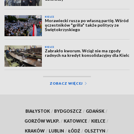
KIELCE
Morawiecki rusza po własną partię. Wśród
uczestników "grilla" także politycy ze
Świętokrzyskiego
KIELCE
Zabrakło kworum. Wciąż nie ma zgody
radnych na kredyt konsolidacyjny dla Kielc
ZOBACZ WIĘCEJ
BIAŁYSTOK
/
BYDGOSZCZ
/
GDAŃSK
/
GORZÓW WLKP.
/
KATOWICE
/
KIELCE
/
KRAKÓW
/
LUBLIN
/
ŁÓDŹ
/
OLSZTYN
/