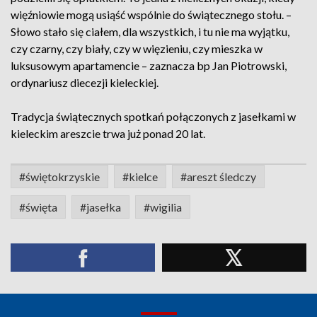
więźniowie mogą usiąść wspólnie do świątecznego stołu. –
Słowo stało się ciałem, dla wszystkich, i tu nie ma wyjątku,
czy czarny, czy biały, czy w więzieniu, czy mieszka w
luksusowym apartamencie – zaznacza bp Jan Piotrowski,
ordynariusz diecezji kieleckiej.
Tradycja świątecznych spotkań połączonych z jasełkami w
kieleckim areszcie trwa już ponad 20 lat.
#świętokrzyskie
#kielce
#areszt śledczy
#święta
#jasełka
#wigilia