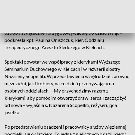
Na co dzień prowadzimy oddziaływania terapeutyczne, takie
indywidualne, czyli rozmowy z psychologami, z
wychowawcami i zajęcia grupowe, terapię zajęciową. W
trakcie terapii zajęciowej osadzeni mogą wykonywać różne
ozdoby świąteczne i przygotowywać się do czasu świąt –
podkreśla kpt. Paulina Oniszczuk, kier. Oddziału
Terapeutycznego Aresztu Śledczego w Kielcach.
Spektakl powstał we współpracy z klerykami Wyższego
Seminarium Duchownego w Kielcach i w reżyserii siostry
Nazareny Scopelliti. W przedstawieniu wzięli udział zarówno
mężczyźni, jak i kobiety, na co dzień przebywający na
osobnych oddziałach. – My przychodzimy razem z
klerykami, aby pomóc im otworzyć drzwi serca i zacząć żyć
od nowa – wyjaśnia s. Nazarena Scopelliti, reżyserująca
jasełka.
Po przedstawieniu osadzeni i pracownicy służby więziennej
podzielili się opłatkiem. To jedna z nielicznych okazji, kiedy