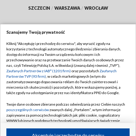
SZCZECIN
/
WARSZAWA
/
WROCŁAW
Szanujemy Twoją prywatność
Dołącz do nas:
Kliknij "Akceptuję i przechodzę do serwisu", aby wyrazić zgody na
korzystanie z technologii automatycznego śledzenia i zbierania danych,
TVP
dostęp do informacji na Twoim urządzeniu końcowym i ich
Abonament TVP
przechowywanie oraz na przetwarzanie Twoich danych osobowych przez
Regulamin TVP
nas, czyli Telewizję Polską S.A. w likwidacji (zwaną dalej również „TVP”),
Emisja w TVP
Polityka prywatności
Zaufanych Partnerów z IAB* (1201 firm)
oraz pozostałych
Zaufanych
Partnerów TVP (93 firm)
, w celach marketingowych (w tym do
Centrum informacji TVP
Moje zgody
zautomatyzowanego dopasowania reklam do Twoich zainteresowań i
mierzenia ich skuteczności) i pozostałych, które wskazujemy poniżej, a
Naziemna Telewizja Cyfrowa
Pomoc
także zgody na udostępnianie przez nas identyfikatora PPID do Google.
Sklep TVP
Biuro reklamy
Twoje dane osobowe zbierane podczas odwiedzania przez Ciebie naszych
Rada Programowa
Kontakt
poszczególnych serwisów
zwanych dalej „Portalem”, w tym informacje
zapisywane za pomocą technologii takich jak: pliki cookie, sygnalizatory
System NOS
WWW lub innych podobnych technologii umożliwiających świadczenie
dopasowanych i bezpiecznych usług, personalizację treści oraz reklam,
Informacje o nadawcy
Kanały
udostępnianie funkcji mediów społecznościowych oraz analizowanie
Akceptuję i przechodzę do serwisu