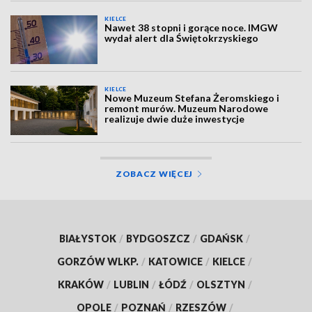
KIELCE
Nawet 38 stopni i gorące noce. IMGW
wydał alert dla Świętokrzyskiego
KIELCE
Nowe Muzeum Stefana Żeromskiego i
remont murów. Muzeum Narodowe
realizuje dwie duże inwestycje
ZOBACZ WIĘCEJ
BIAŁYSTOK
/
BYDGOSZCZ
/
GDAŃSK
/
GORZÓW WLKP.
/
KATOWICE
/
KIELCE
/
KRAKÓW
/
LUBLIN
/
ŁÓDŹ
/
OLSZTYN
/
OPOLE
/
POZNAŃ
/
RZESZÓW
/