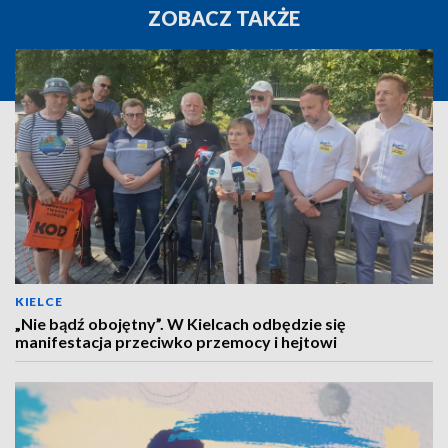
ZOBACZ TAKŻE
KIELCE
„Nie bądź obojętny”. W Kielcach odbędzie się
manifestacja przeciwko przemocy i hejtowi