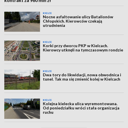
kontrakt za 960 mln zł
KIELCE
Nocne asfaltowanie ulicy Batalionów
Chłopskich. Kierowców czekają
utrudnienia
KIELCE
Korki przy dworcu PKP w Kielcach.
Kierowcy utknęli na tymczasowym rondzie
KIELCE
Dwa tory do likwidacji, nowa obwodnica i
tunel. Tak ma się zmienić kolej w Kielcach
KIELCE
Kolejna kielecka ulica wyremontowana.
Od poniedziałku wróci stała organizacja
ruchu