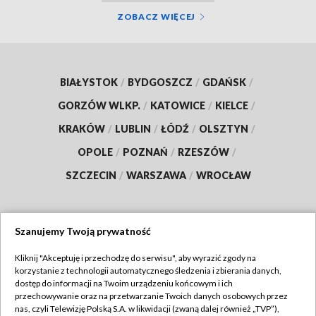
ZOBACZ WIĘCEJ
BIAŁYSTOK
/
BYDGOSZCZ
/
GDAŃSK
/
GORZÓW WLKP.
/
KATOWICE
/
KIELCE
/
KRAKÓW
/
LUBLIN
/
ŁÓDŹ
/
OLSZTYN
/
OPOLE
/
POZNAŃ
/
RZESZÓW
/
SZCZECIN
/
WARSZAWA
/
WROCŁAW
Szanujemy Twoją prywatność
Dołącz do nas:
Kliknij "Akceptuję i przechodzę do serwisu", aby wyrazić zgody na
korzystanie z technologii automatycznego śledzenia i zbierania danych,
TVP
dostęp do informacji na Twoim urządzeniu końcowym i ich
Abonament TVP
przechowywanie oraz na przetwarzanie Twoich danych osobowych przez
Regulamin TVP
nas, czyli Telewizję Polską S.A. w likwidacji (zwaną dalej również „TVP”),