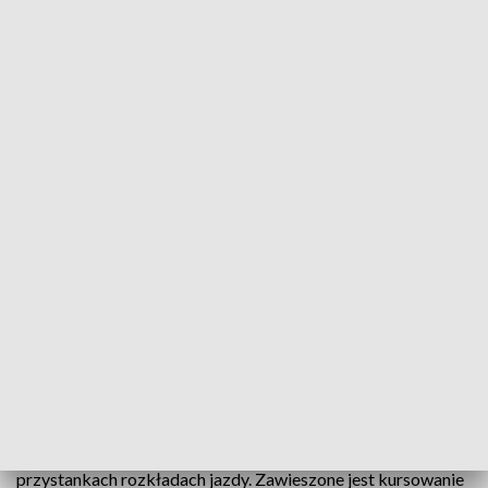
Zmiany w kursowaniu kieleckich autobusów w święta i Nowy Rok
W okresie świątecznym oraz noworocznym
kielecka komunikacja miejska kursuje według
zmienionego rozkładu jazdy.
W Święta Bożego Narodzenia (25 i 26 grudnia 2024 roku)
autobusy komunikacji miejskiej będą kursowały według
rozkładów jazdy obowiązujących jak w NIEDZIELE za
wyjątkiem autobusów linii 4 i 21, które kursować będą z
ograniczoną częstotliwością według zamieszczonych na
przystankach rozkładach jazdy. Zawieszone jest kursowanie