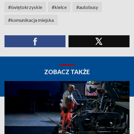
#świętokrzyskie
#kielce
#autobusy
#komunikacja miejska
ZOBACZ TAKŻE