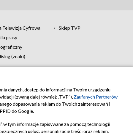
 Telewizja Cyfrowa
Sklep TVP
la prasy
tograficzny
sing (znaki)
klamy
Kontakt
rania danych, dostęp do informacji na Twoim urządzeniu
idacji (zwaną dalej również „TVP”),
Zaufanych Partnerów
anego dopasowania reklam do Twoich zainteresowań i
a PPID do Google.
”, w tym informacje zapisywane za pomocą technologii
zpiecznych usług, personalizację treści oraz reklam,