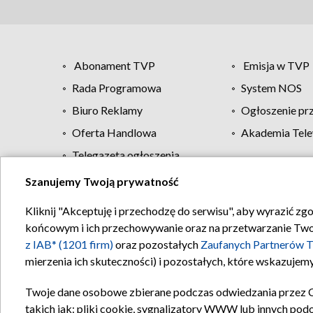
Abonament TVP
Emisja w TVP
Rada Programowa
System NOS
Biuro Reklamy
Ogłoszenie pr
Oferta Handlowa
Akademia Tele
Telegazeta ogłoszenia
Szanujemy Twoją prywatność
Regulamin TVP
Kliknij "Akceptuję i przechodzę do serwisu", aby wyrazić zg
końcowym i ich przechowywanie oraz na przetwarzanie Twoich
z IAB* (1201 firm)
oraz pozostałych
Zaufanych Partnerów T
mierzenia ich skuteczności) i pozostałych, które wskazujemy
Twoje dane osobowe zbierane podczas odwiedzania przez 
takich jak: pliki cookie, sygnalizatory WWW lub innych pod