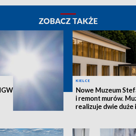
ZOBACZ TAKŻE
KIELCE
 IMGW
Nowe Muzeum Stef
i remont murów. M
realizuje dwie duże