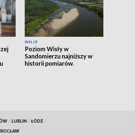
KIELCE
czej
Poziom Wisły w
Sandomierzu najniższy w
wu
historii pomiarów.
Wodowskaz pokazał 56 cm
[ZDJĘCIA]
KÓW
/
LUBLIN
/
ŁÓDŹ
/
ROCŁAW