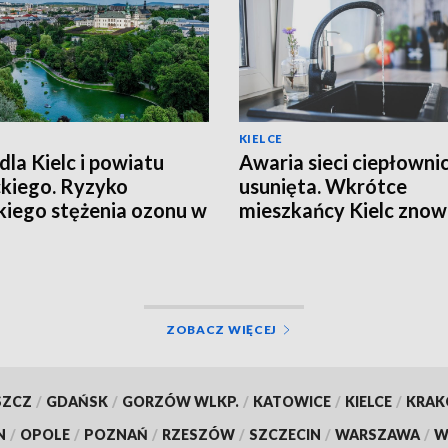
KIELCE
dla Kielc i powiatu
Awaria sieci ciepłowni
ckiego. Ryzyko
usunięta. Wkrótce
iego stężenia ozonu w
mieszkańcy Kielc zno
trzu
będą mieli ciepłą wodę
ZOBACZ WIĘCEJ
SZCZ
/
GDAŃSK
/
GORZÓW WLKP.
/
KATOWICE
/
KIELCE
/
KRA
N
/
OPOLE
/
POZNAŃ
/
RZESZÓW
/
SZCZECIN
/
WARSZAWA
/
W