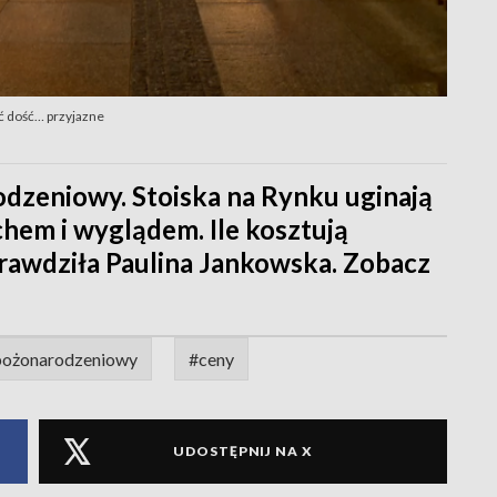
ć dość… przyjazne
odzeniowy. Stoiska na Rynku uginają
hem i wyglądem. Ile kosztują
rawdziła Paulina Jankowska. Zobacz
bożonarodzeniowy
#ceny
UDOSTĘPNIJ NA X