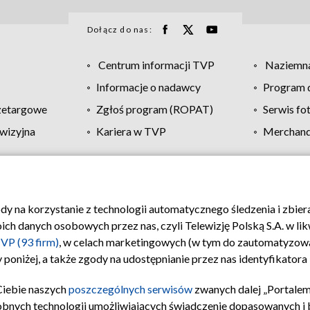
Dołącz do nas:
Centrum informacji TVP
Naziemna
Informacje o nadawcy
Program d
zetargowe
Zgłoś program (ROPAT)
Serwis fo
wizyjna
Kariera w TVP
Merchandi
Polityka prywatności
Moje zgody
Pomoc
Biuro re
ody na korzystanie z technologii automatycznego śledzenia i zbie
 danych osobowych przez nas, czyli Telewizję Polską S.A. w likw
VP (93 firm)
, w celach marketingowych (w tym do zautomatyzow
 poniżej, a także zgody na udostępnianie przez nas identyfikator
Ciebie naszych
poszczególnych serwisów
zwanych dalej „Portalem
obnych technologii umożliwiających świadczenie dopasowanych i be