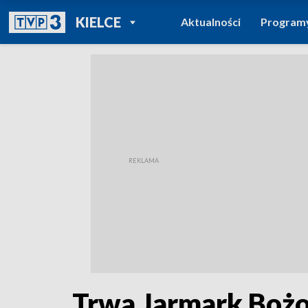
POWRÓT DO
KIELCE
Aktualności
Program
TVP REGIONY
Trwa Jarmark Bożo