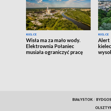
KIELCE
KIELCE
Wisła ma za mało wody.
Alert 
Elektrownia Połaniec
kiele
musiała ograniczyć pracę
wysok
bloków
powie
BIAŁYSTOK
/
BYDGO
OLSZTY