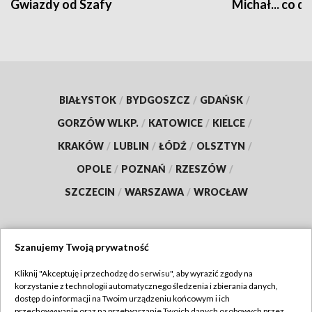
Gwiazdy od Szafy
Michał... co dz
BIAŁYSTOK
/
BYDGOSZCZ
/
GDAŃSK
/
GORZÓW WLKP.
/
KATOWICE
/
KIELCE
/
KRAKÓW
/
LUBLIN
/
ŁÓDŹ
/
OLSZTYN
/
OPOLE
/
POZNAŃ
/
RZESZÓW
/
SZCZECIN
/
WARSZAWA
/
WROCŁAW
Szanujemy Twoją prywatność
Dołącz do nas:
Kliknij "Akceptuję i przechodzę do serwisu", aby wyrazić zgody na
korzystanie z technologii automatycznego śledzenia i zbierania danych,
TVP
dostęp do informacji na Twoim urządzeniu końcowym i ich
Abonament TVP
przechowywanie oraz na przetwarzanie Twoich danych osobowych przez