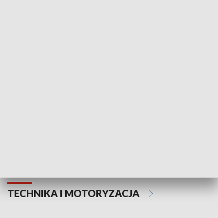
KULTURA I SZTUKA
Informator kulturalny
Drzwi do kult
TECHNIKA I MOTORYZACJA