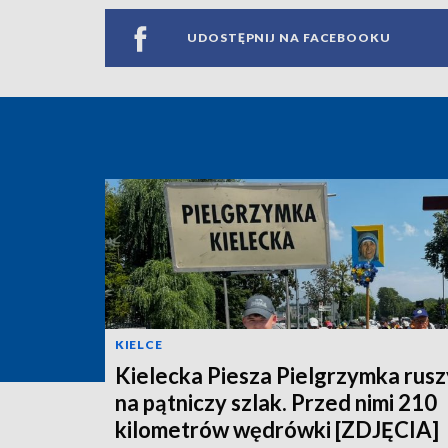
UDOSTĘPNIJ NA FACEBOOKU
KIELCE
Kielecka Piesza Pielgrzymka rusz
na pątniczy szlak. Przed nimi 210
kilometrów wędrówki [ZDJĘCIA]