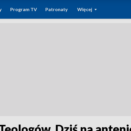
y
Program TV
Patronaty
Więcej
Teologów. Dziś na anten