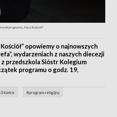
dcinek programu „Nasz Kościół”
 Kościół” opowiemy o najnowszych
efa”, wydarzeniach z naszych diecezji
z przedszkola Sióstr Kolegium
czątek programu o godz. 19,
3 kielce
#program religijny