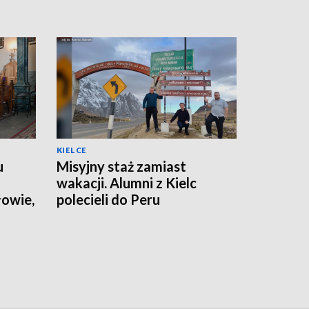
KIELCE
u
Misyjny staż zamiast
wakacji. Alumni z Kielc
łowie,
polecieli do Peru
ego