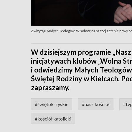
Z wizytą u Małych Teologów. W sobotę na naszej antenie nowy o
W dzisiejszym programie „Nasz
inicjatywach klubów „Wolna Str
i odwiedzimy Małych Teologów 
Świętej Rodziny w Kielcach. Po
zapraszamy.
#świętokrzyskie
#nasz kościół
#tvp
#kościół katolicki