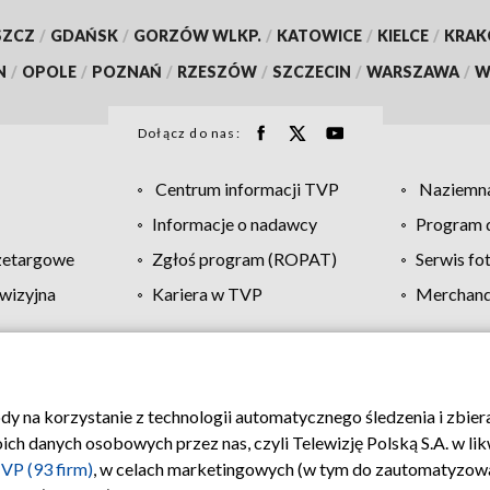
SZCZ
/
GDAŃSK
/
GORZÓW WLKP.
/
KATOWICE
/
KIELCE
/
KRA
N
/
OPOLE
/
POZNAŃ
/
RZESZÓW
/
SZCZECIN
/
WARSZAWA
/
W
Dołącz do nas:
Centrum informacji TVP
Naziemna
Informacje o nadawcy
Program d
zetargowe
Zgłoś program (ROPAT)
Serwis fo
wizyjna
Kariera w TVP
Merchandi
Polityka prywatności
Moje zgody
Pomoc
Biuro re
ody na korzystanie z technologii automatycznego śledzenia i zbie
 danych osobowych przez nas, czyli Telewizję Polską S.A. w likw
VP (93 firm)
, w celach marketingowych (w tym do zautomatyzow