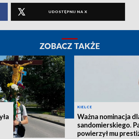
UDOSTĘPNIJ NA X
ZOBACZ TAKŻE
KIELCE
yła
Ważna nominacja dl
sandomierskiego. P
powierzył mu presti