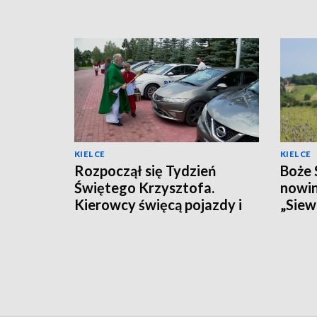
KIELCE
KIELCE
Rozpoczął się Tydzień
Boże 
Świętego Krzysztofa.
nowin
Kierowcy święcą pojazdy i
„Sie
wspierają misjonarzy