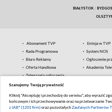
BIAŁYSTOK
/
BYDGO
OLSZTY
Abonament TVP
Emisja w TVP
Rada Programowa
System NOS
Biuro Reklamy
Ogłoszenie pr
Oferta Handlowa
Akademia Tele
Telegazeta ogłoszenia
Szanujemy Twoją prywatność
Regulamin TVP
Kliknij "Akceptuję i przechodzę do serwisu", aby wyrazić zg
końcowym i ich przechowywanie oraz na przetwarzanie Twoich
z IAB* (1201 firm)
oraz pozostałych
Zaufanych Partnerów T