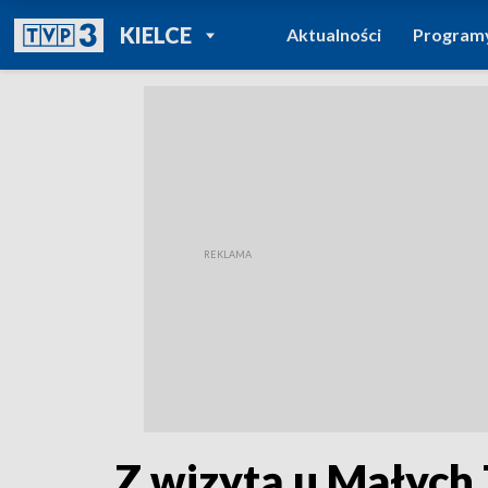
POWRÓT DO
KIELCE
Aktualności
Program
TVP REGIONY
Z wizytą u Małych 