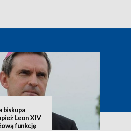
a biskupa
apież Leon XIV
żową funkcję