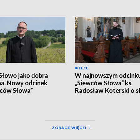
KIELCE
Słowo jako dobra
W najnowszym odcink
a. Nowy odcinek
„Siewców Słowa” ks.
wców Słowa”
Radosław Koterski o s
które trafia do ludzki
serca
ZOBACZ WIĘCEJ