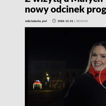
nowy odcinek prog
Julia Salacha, piol
2024-12-21
|
REGION