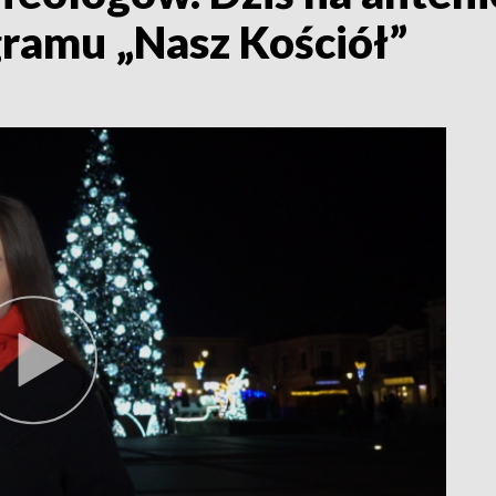
ramu „Nasz Kościół”