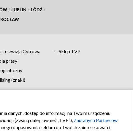
KÓW
/
LUBLIN
/
ŁÓDŹ
/
ROCŁAW
 Telewizja Cyfrowa
Sklep TVP
la prasy
tograficzny
sing (znaki)
klamy
Kontakt
rania danych, dostęp do informacji na Twoim urządzeniu
idacji (zwaną dalej również „TVP”),
Zaufanych Partnerów
anego dopasowania reklam do Twoich zainteresowań i