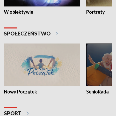
W obiektywie
Portrety
SPOŁECZEŃSTWO
Nowy Początek
SenioRada
SPORT