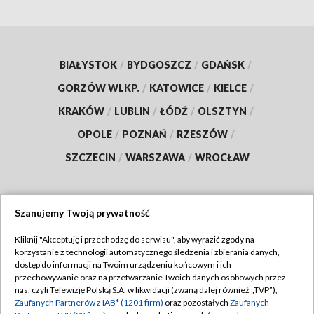
BIAŁYSTOK
/
BYDGOSZCZ
/
GDAŃSK
/
GORZÓW WLKP.
/
KATOWICE
/
KIELCE
/
KRAKÓW
/
LUBLIN
/
ŁÓDŹ
/
OLSZTYN
/
OPOLE
/
POZNAŃ
/
RZESZÓW
/
SZCZECIN
/
WARSZAWA
/
WROCŁAW
Szanujemy Twoją prywatność
Dołącz do nas:
Kliknij "Akceptuję i przechodzę do serwisu", aby wyrazić zgody na
korzystanie z technologii automatycznego śledzenia i zbierania danych,
TVP
dostęp do informacji na Twoim urządzeniu końcowym i ich
Abonament TVP
przechowywanie oraz na przetwarzanie Twoich danych osobowych przez
Regulamin TVP
nas, czyli Telewizję Polską S.A. w likwidacji (zwaną dalej również „TVP”),
Emisja w TVP
Zaufanych Partnerów z IAB* (1201 firm)
oraz pozostałych
Zaufanych
Polityka prywatności