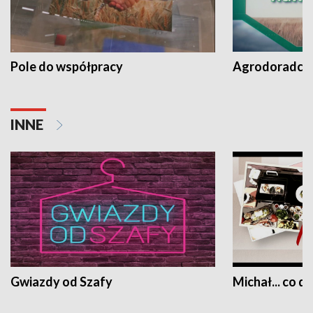
Pole do współpracy
Agrodoradcy 
INNE
Gwiazdy od Szafy
Michał... co dz