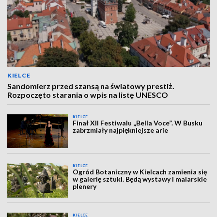
KIELCE
Sandomierz przed szansą na światowy prestiż.
Rozpoczęto starania o wpis na listę UNESCO
KIELCE
Finał XII Festiwalu „Bella Voce”. W Busku
zabrzmiały najpiękniejsze arie
KIELCE
Ogród Botaniczny w Kielcach zamienia się
w galerię sztuki. Będą wystawy i malarskie
plenery
KIELCE