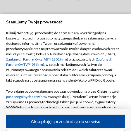
Szanujemy Twoją prywatność
Dołącz do nas:
Kliknij "Akceptuję i przechodzę do serwisu", aby wyrazić zgody na
korzystanie z technologii automatycznego śledzenia i zbierania danych,
TVP
dostęp do informacji na Twoim urządzeniu końcowym i ich
Abonament TVP
przechowywanie oraz na przetwarzanie Twoich danych osobowych przez
Regulamin TVP
nas, czyli Telewizję Polską S.A. w likwidacji (zwaną dalej również „TVP”),
Emisja w TVP
Polityka prywatności
Zaufanych Partnerów z IAB* (1201 firm)
oraz pozostałych
Zaufanych
Partnerów TVP (93 firm)
, w celach marketingowych (w tym do
Centrum informacji TVP
Moje zgody
zautomatyzowanego dopasowania reklam do Twoich zainteresowań i
mierzenia ich skuteczności) i pozostałych, które wskazujemy poniżej, a
Naziemna Telewizja Cyfrowa
Pomoc
także zgody na udostępnianie przez nas identyfikatora PPID do Google.
Sklep TVP
Biuro reklamy
Twoje dane osobowe zbierane podczas odwiedzania przez Ciebie naszych
Rada Programowa
Kontakt
poszczególnych serwisów
zwanych dalej „Portalem”, w tym informacje
zapisywane za pomocą technologii takich jak: pliki cookie, sygnalizatory
System NOS
WWW lub innych podobnych technologii umożliwiających świadczenie
dopasowanych i bezpiecznych usług, personalizację treści oraz reklam,
Informacje o nadawcy
Kanały
udostępnianie funkcji mediów społecznościowych oraz analizowanie
Akceptuję i przechodzę do serwisu
ruchu w Internecie.
Program dla prasy
©2026 Telewizja Polska S.A. w likwidacji