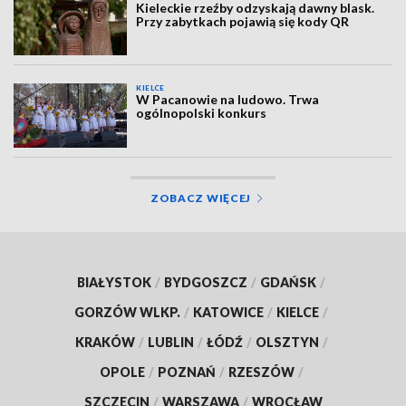
Kieleckie rzeźby odzyskają dawny blask.
Przy zabytkach pojawią się kody QR
KIELCE
W Pacanowie na ludowo. Trwa
ogólnopolski konkurs
ZOBACZ WIĘCEJ
BIAŁYSTOK
/
BYDGOSZCZ
/
GDAŃSK
/
GORZÓW WLKP.
/
KATOWICE
/
KIELCE
/
KRAKÓW
/
LUBLIN
/
ŁÓDŹ
/
OLSZTYN
/
OPOLE
/
POZNAŃ
/
RZESZÓW
/
SZCZECIN
/
WARSZAWA
/
WROCŁAW