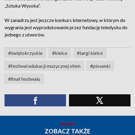
„Sztuka Wysoka”.
W zanadrzu jest jeszcze konkurs internetowy, w którym do
wygrania jest wyprodukowanie przez fundację teledysku do
jednego z utworów.
#świętokrzyskie
#kielce
#targi kielce
#festiwal edukacji muzycznej ofem
#piosenki
#finał festiwalu
ZOBACZ TAKŻE