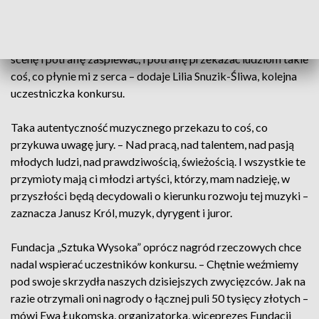
A każde nowe doświadczenie na scenie to zdobywanie
kolejnych muzycznych umiejętności. – Potrafię wyjść na tą
scenę i potrafię zaśpiewać, i potrafię przekazać ludziom takie
coś, co płynie mi z serca – dodaje Lilia Snuzik-Śliwa, kolejna
uczestniczka konkursu.
Taka autentyczność muzycznego przekazu to coś, co
przykuwa uwagę jury. – Nad pracą, nad talentem, nad pasją
młodych ludzi, nad prawdziwością, świeżością. I wszystkie te
przymioty mają ci młodzi artyści, którzy, mam nadzieję, w
przyszłości będą decydowali o kierunku rozwoju tej muzyki –
zaznacza Janusz Król, muzyk, dyrygent i juror.
Fundacja „Sztuka Wysoka” oprócz nagród rzeczowych chce
nadal wspierać uczestników konkursu. – Chętnie weźmiemy
pod swoje skrzydła naszych dzisiejszych zwycięzców. Jak na
razie otrzymali oni nagrody o łącznej puli 50 tysięcy złotych –
mówi Ewa Łukomska, organizatorka, wiceprezes Fundacji