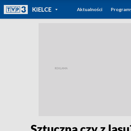
POWRÓT DO
KIELCE
Aktualności
Program
TVP REGIONY
Sztuczna czy z las