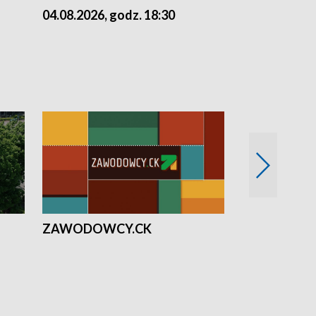
04.08.2026, godz. 18:30
03.08.2026, 
ZAWODOWCY.CK
Solidarni z U