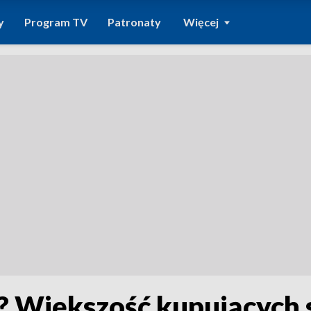
y
Program TV
Patronaty
Więcej
u? Większość kupujących 