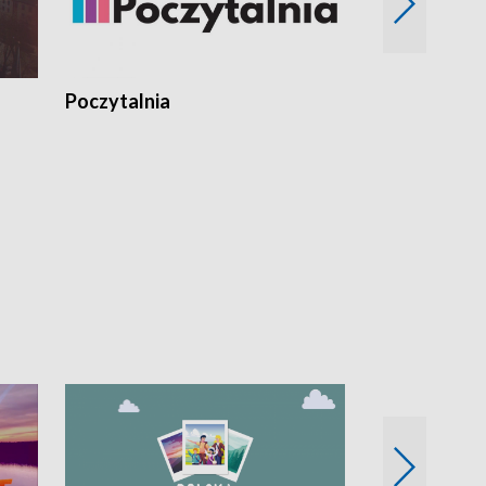
Poczytalnia
Koncerty TV