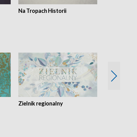
Na Tropach Historii
Szept ziemi
Zielnik regionalny
EkoLogiczni