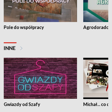
Pole do współpracy
Agrodoradcy 
INNE
Gwiazdy od Szafy
Michał... co dz