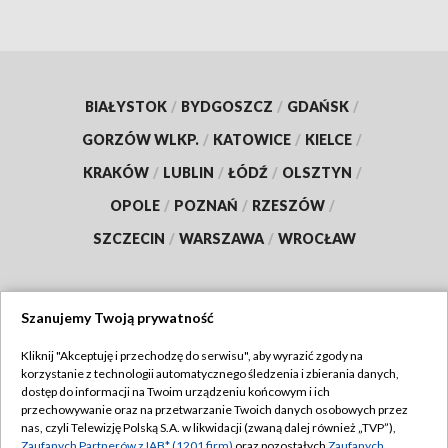
BIAŁYSTOK
/
BYDGOSZCZ
/
GDAŃSK
/
GORZÓW WLKP.
/
KATOWICE
/
KIELCE
/
KRAKÓW
/
LUBLIN
/
ŁÓDŹ
/
OLSZTYN
/
OPOLE
/
POZNAŃ
/
RZESZÓW
/
SZCZECIN
/
WARSZAWA
/
WROCŁAW
Szanujemy Twoją prywatność
Dołącz do nas:
Kliknij "Akceptuję i przechodzę do serwisu", aby wyrazić zgody na
korzystanie z technologii automatycznego śledzenia i zbierania danych,
TVP
dostęp do informacji na Twoim urządzeniu końcowym i ich
Abonament TVP
przechowywanie oraz na przetwarzanie Twoich danych osobowych przez
Regulamin TVP
nas, czyli Telewizję Polską S.A. w likwidacji (zwaną dalej również „TVP”),
Emisja w TVP
Zaufanych Partnerów z IAB* (1201 firm)
oraz pozostałych
Zaufanych
Polityka prywatności