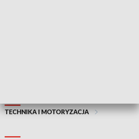
KULTURA I SZTUKA
Informator kulturalny
Drzwi do kult
TECHNIKA I MOTORYZACJA