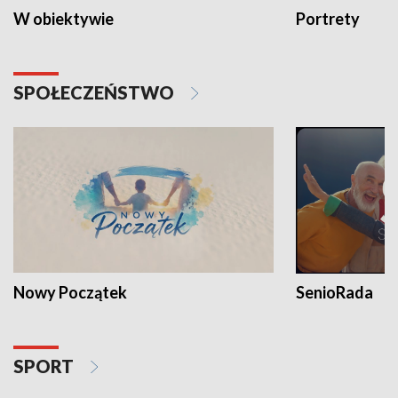
W obiektywie
Portrety
SPOŁECZEŃSTWO
Nowy Początek
SenioRada
SPORT