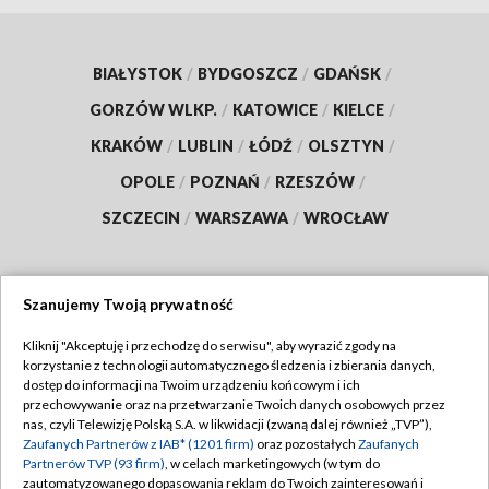
BIAŁYSTOK
/
BYDGOSZCZ
/
GDAŃSK
/
GORZÓW WLKP.
/
KATOWICE
/
KIELCE
/
KRAKÓW
/
LUBLIN
/
ŁÓDŹ
/
OLSZTYN
/
OPOLE
/
POZNAŃ
/
RZESZÓW
/
SZCZECIN
/
WARSZAWA
/
WROCŁAW
Szanujemy Twoją prywatność
Dołącz do nas:
Kliknij "Akceptuję i przechodzę do serwisu", aby wyrazić zgody na
korzystanie z technologii automatycznego śledzenia i zbierania danych,
TVP
dostęp do informacji na Twoim urządzeniu końcowym i ich
Abonament TVP
przechowywanie oraz na przetwarzanie Twoich danych osobowych przez
Regulamin TVP
nas, czyli Telewizję Polską S.A. w likwidacji (zwaną dalej również „TVP”),
Emisja w TVP
Zaufanych Partnerów z IAB* (1201 firm)
oraz pozostałych
Zaufanych
Polityka prywatności
Partnerów TVP (93 firm)
, w celach marketingowych (w tym do
Centrum informacji TVP
Moje zgody
zautomatyzowanego dopasowania reklam do Twoich zainteresowań i