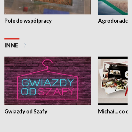
Pole do współpracy
Agrodoradcy 
INNE
Gwiazdy od Szafy
Michał... co dz