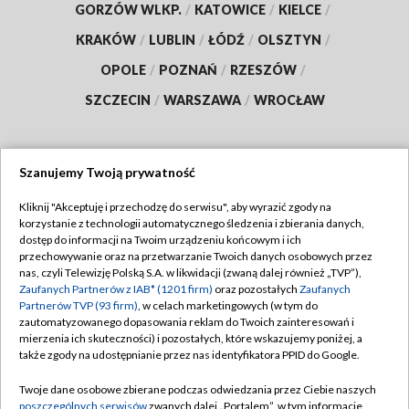
GORZÓW WLKP.
/
KATOWICE
/
KIELCE
/
KRAKÓW
/
LUBLIN
/
ŁÓDŹ
/
OLSZTYN
/
OPOLE
/
POZNAŃ
/
RZESZÓW
/
SZCZECIN
/
WARSZAWA
/
WROCŁAW
Szanujemy Twoją prywatność
Dołącz do nas:
Kliknij "Akceptuję i przechodzę do serwisu", aby wyrazić zgody na
korzystanie z technologii automatycznego śledzenia i zbierania danych,
TVP
dostęp do informacji na Twoim urządzeniu końcowym i ich
Abonament TVP
przechowywanie oraz na przetwarzanie Twoich danych osobowych przez
Regulamin TVP
nas, czyli Telewizję Polską S.A. w likwidacji (zwaną dalej również „TVP”),
Emisja w TVP
Polityka prywatności
Zaufanych Partnerów z IAB* (1201 firm)
oraz pozostałych
Zaufanych
Partnerów TVP (93 firm)
, w celach marketingowych (w tym do
Centrum informacji TVP
Moje zgody
zautomatyzowanego dopasowania reklam do Twoich zainteresowań i
mierzenia ich skuteczności) i pozostałych, które wskazujemy poniżej, a
Naziemna Telewizja Cyfrowa
Pomoc
także zgody na udostępnianie przez nas identyfikatora PPID do Google.
Sklep TVP
Biuro reklamy
Twoje dane osobowe zbierane podczas odwiedzania przez Ciebie naszych
Rada Programowa
Kontakt
poszczególnych serwisów
zwanych dalej „Portalem”, w tym informacje