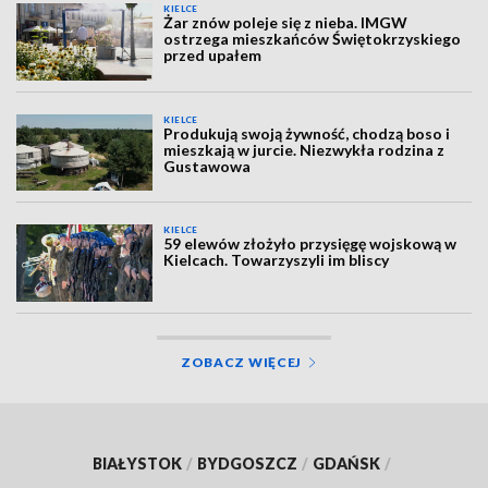
KIELCE
Żar znów poleje się z nieba. IMGW
ostrzega mieszkańców Świętokrzyskiego
przed upałem
KIELCE
Produkują swoją żywność, chodzą boso i
mieszkają w jurcie. Niezwykła rodzina z
Gustawowa
KIELCE
59 elewów złożyło przysięgę wojskową w
Kielcach. Towarzyszyli im bliscy
ZOBACZ WIĘCEJ
BIAŁYSTOK
/
BYDGOSZCZ
/
GDAŃSK
/