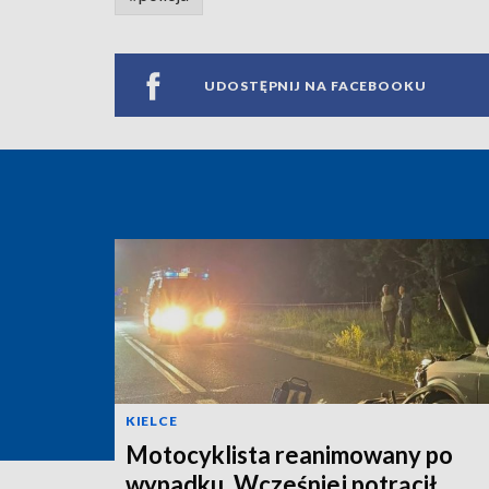
UDOSTĘPNIJ NA FACEBOOKU
KIELCE
Motocyklista reanimowany po
wypadku. Wcześniej potrącił