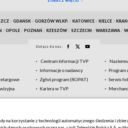
ZOBACZ WIĘCEJ
SZCZ
/
GDAŃSK
/
GORZÓW WLKP.
/
KATOWICE
/
KIELCE
/
KRA
N
/
OPOLE
/
POZNAŃ
/
RZESZÓW
/
SZCZECIN
/
WARSZAWA
/
W
Dołącz do nas:
Centrum informacji TVP
Naziemna
Informacje o nadawcy
Program d
zetargowe
Zgłoś program (ROPAT)
Serwis fo
wizyjna
Kariera w TVP
Merchandi
Polityka prywatności
Moje zgody
Pomoc
Biuro re
ody na korzystanie z technologii automatycznego śledzenia i zbie
 danych osobowych przez nas, czyli Telewizję Polską S.A. w likw