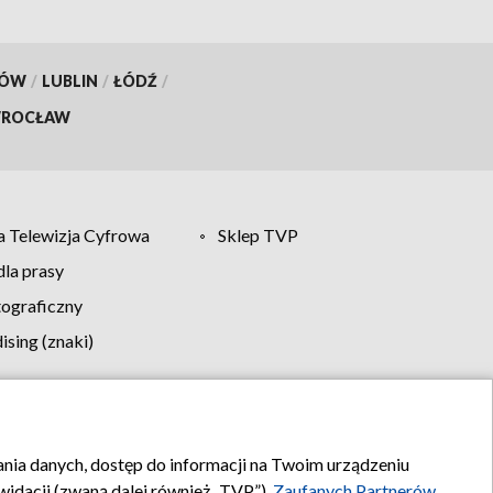
KÓW
/
LUBLIN
/
ŁÓDŹ
/
ROCŁAW
 Telewizja Cyfrowa
Sklep TVP
la prasy
tograficzny
sing (znaki)
klamy
Kontakt
rania danych, dostęp do informacji na Twoim urządzeniu
idacji (zwaną dalej również „TVP”),
Zaufanych Partnerów