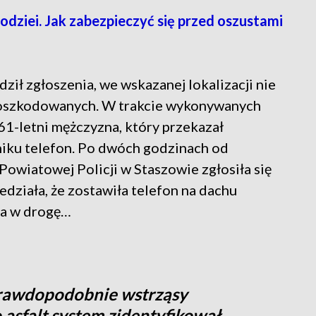
łodziei. Jak zabezpieczyć się przed oszustami
dził zgłoszenia, we wskazanej lokalizacji nie
poszkodowanych. W trakcie wykonywanych
1-letni mężczyzna, który przekazał
niku telefon. Po dwóch godzinach od
wiatowej Policji w Staszowie zgłosiła się
edziała, że zostawiła telefon na dachu
yła w drogę…
 prawdopodobnie wstrząsy
asfalt system zidentyfikował