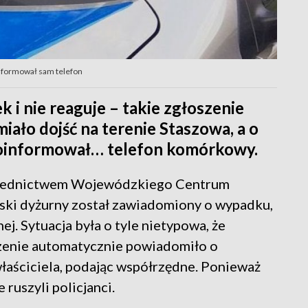
nformował sam telefon
 i nie reaguje – takie zgłoszenie
miało dojść na terenie Staszowa, a o
poinformował… telefon komórkowy.
średnictwem Wojewódzkiego Centrum
ki dyżurny został zawiadomiony o wypadku,
ej. Sytuacja była o tyle nietypowa, że
dzenie automatycznie powiadomiło o
ciciela, podając współrzędne. Ponieważ
 ruszyli policjanci.