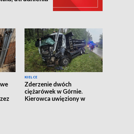
KIELCE
twe
Zderzenie dwóch
ciężarówek w Górnie.
rzez
Kierowca uwięziony w
kabinie, droga zamknięta