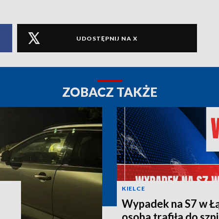
UDOSTĘPNIJ NA X
ZOBACZ TAKŻE
KIELCE
Wypadek na S7 w Łą
osoba trafiła do szpi