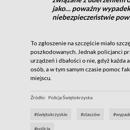
jako… poważny wypadek
niebezpieczeństwie powi
To zgłoszenie na szczęście miało szcz
poszkodowanych. Jednak policjanci p
urządzeń i dbałości o nie, gdyż każda 
osób, a w tym samym czasie pomoc fak
miejscu.
Źródło:
Policja Świętokrzyska
#świętokrzyskie
#staszów
#wypad
#policja