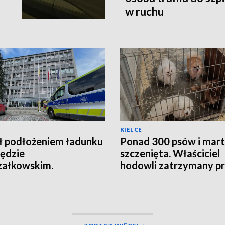
w ruchu
KIELCE
ł podłożeniem ładunku
Ponad 300 psów i mar
ędzie
szczenięta. Właściciel
załkowskim.
hodowli zatrzymany p
agowała ochrona
policję