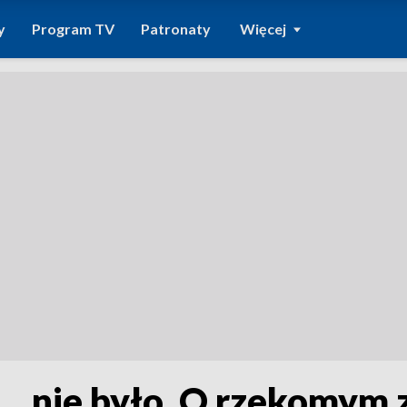
y
Program TV
Patronaty
Więcej
 nie było. O rzekomym z