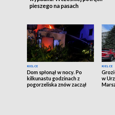
pieszego na pasach
KIELCE
KIELCE
Dom spłonął w nocy. Po
Grozi
kilkunastu godzinach z
w Urz
pogorzeliska znów zaczął
Mars
wydobywać się dym
Zare