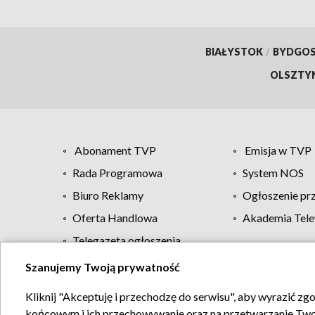
BIAŁYSTOK
/
BYDGO
OLSZTY
Abonament TVP
Emisja w TVP
Rada Programowa
System NOS
Biuro Reklamy
Ogłoszenie pr
Oferta Handlowa
Akademia Tele
Telegazeta ogłoszenia
Szanujemy Twoją prywatność
Regulamin TVP
Kliknij "Akceptuję i przechodzę do serwisu", aby wyrazić zg
końcowym i ich przechowywanie oraz na przetwarzanie Twoich