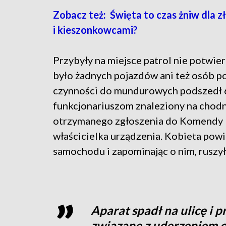
Zobacz też: Święta to czas żniw dla z
i kieszonkowcami?
Przybyły na miejsce patrol nie potwier
było żadnych pojazdów ani też osób 
czynności do mundurowych podszedł 6
funkcjonariuszom znaleziony na chod
otrzymanego zgłoszenia do Komendy Po
właścicielka urządzenia. Kobieta powi
samochodu i zapominając o nim, rusz
Aparat spadł na ulicę i
związane z uderzeniem o 