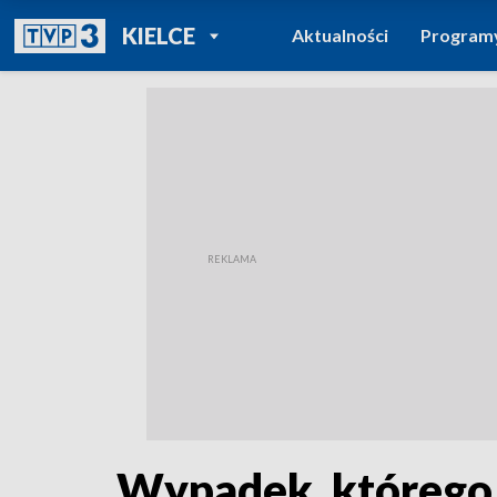
POWRÓT DO
KIELCE
Aktualności
Program
TVP REGIONY
Wypadek, którego…