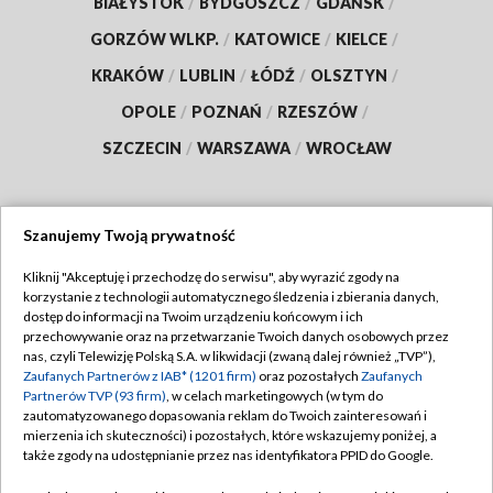
BIAŁYSTOK
/
BYDGOSZCZ
/
GDAŃSK
/
GORZÓW WLKP.
/
KATOWICE
/
KIELCE
/
KRAKÓW
/
LUBLIN
/
ŁÓDŹ
/
OLSZTYN
/
OPOLE
/
POZNAŃ
/
RZESZÓW
/
SZCZECIN
/
WARSZAWA
/
WROCŁAW
Szanujemy Twoją prywatność
Dołącz do nas:
Kliknij "Akceptuję i przechodzę do serwisu", aby wyrazić zgody na
korzystanie z technologii automatycznego śledzenia i zbierania danych,
TVP
dostęp do informacji na Twoim urządzeniu końcowym i ich
Abonament TVP
przechowywanie oraz na przetwarzanie Twoich danych osobowych przez
Regulamin TVP
nas, czyli Telewizję Polską S.A. w likwidacji (zwaną dalej również „TVP”),
Emisja w TVP
Polityka prywatności
Zaufanych Partnerów z IAB* (1201 firm)
oraz pozostałych
Zaufanych
Partnerów TVP (93 firm)
, w celach marketingowych (w tym do
Centrum informacji TVP
Moje zgody
zautomatyzowanego dopasowania reklam do Twoich zainteresowań i
mierzenia ich skuteczności) i pozostałych, które wskazujemy poniżej, a
Naziemna Telewizja Cyfrowa
Pomoc
także zgody na udostępnianie przez nas identyfikatora PPID do Google.
Sklep TVP
Biuro reklamy