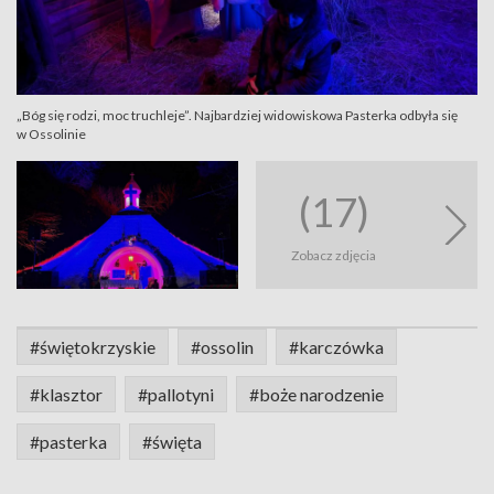
„Bóg się rodzi, moc truchleje”. Najbardziej widowiskowa Pasterka odbyła się
w Ossolinie
(17)
Zobacz zdjęcia
#świętokrzyskie
#ossolin
#karczówka
#klasztor
#pallotyni
#boże narodzenie
#pasterka
#święta