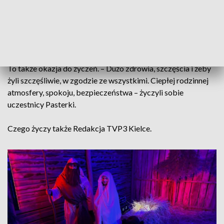
Narodzenie z tortem dla całej wspólnoty, nie dla wybranych,
dla każdego – są taką otwartością, żebyśmy mogli poczuć się
wspólnotą – podkreślił ks. Mariusz Zakrzewski SAC, rektor
klasztoru na Karczówce, pallotyn.
To także okazja do życzeń. – Dużo zdrowia, szczęścia i żeby
żyli szczęśliwie, w zgodzie ze wszystkimi. Ciepłej rodzinnej
atmosfery, spokoju, bezpieczeństwa – życzyli sobie
uczestnicy Pasterki.
Czego życzy także Redakcja TVP3 Kielce.