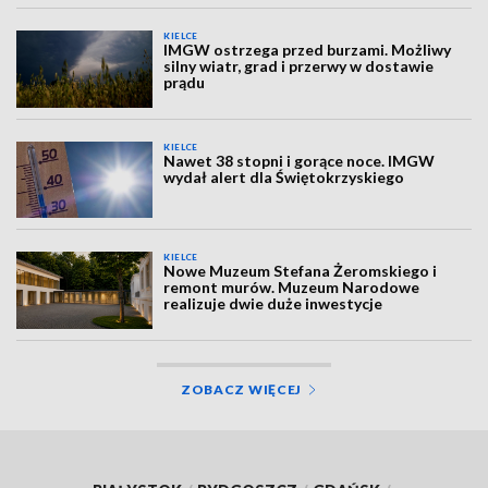
KIELCE
IMGW ostrzega przed burzami. Możliwy
silny wiatr, grad i przerwy w dostawie
prądu
KIELCE
Nawet 38 stopni i gorące noce. IMGW
wydał alert dla Świętokrzyskiego
KIELCE
Nowe Muzeum Stefana Żeromskiego i
remont murów. Muzeum Narodowe
realizuje dwie duże inwestycje
ZOBACZ WIĘCEJ