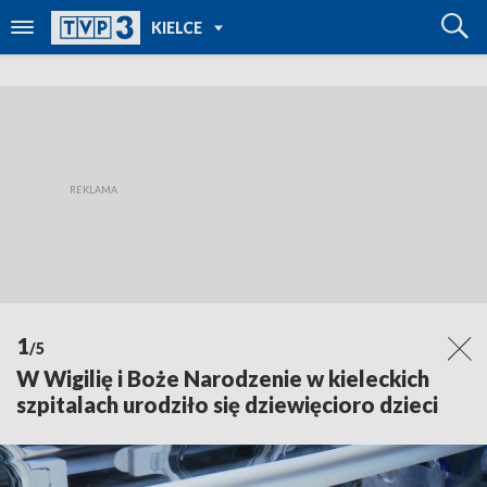
POWRÓT DO
KIELCE
TVP REGIONY
1
/5
W Wigilię i Boże Narodzenie w kieleckich
szpitalach urodziło się dziewięcioro dzieci