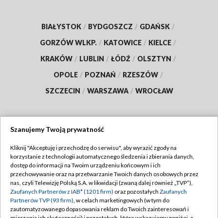
BIAŁYSTOK
/
BYDGOSZCZ
/
GDAŃSK
/
GORZÓW WLKP.
/
KATOWICE
/
KIELCE
/
KRAKÓW
/
LUBLIN
/
ŁÓDŹ
/
OLSZTYN
/
OPOLE
/
POZNAŃ
/
RZESZÓW
/
SZCZECIN
/
WARSZAWA
/
WROCŁAW
Szanujemy Twoją prywatność
Dołącz do nas:
Kliknij "Akceptuję i przechodzę do serwisu", aby wyrazić zgody na
korzystanie z technologii automatycznego śledzenia i zbierania danych,
TVP
dostęp do informacji na Twoim urządzeniu końcowym i ich
Abonament TVP
przechowywanie oraz na przetwarzanie Twoich danych osobowych przez
Regulamin TVP
nas, czyli Telewizję Polską S.A. w likwidacji (zwaną dalej również „TVP”),
Emisja w TVP
Polityka prywatności
Zaufanych Partnerów z IAB* (1201 firm)
oraz pozostałych
Zaufanych
Partnerów TVP (93 firm)
, w celach marketingowych (w tym do
Centrum informacji TVP
Moje zgody
zautomatyzowanego dopasowania reklam do Twoich zainteresowań i
mierzenia ich skuteczności) i pozostałych, które wskazujemy poniżej, a