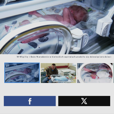
W Wigilię i Boże Narodzenie w kieleckich szpitalach urodziło się dziewięcioro dzieci