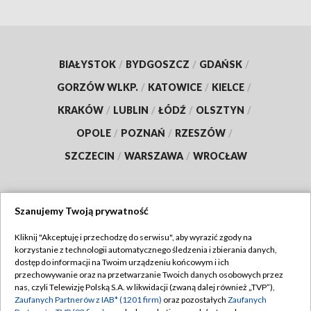
BIAŁYSTOK
/
BYDGOSZCZ
/
GDAŃSK
/
GORZÓW WLKP.
/
KATOWICE
/
KIELCE
/
KRAKÓW
/
LUBLIN
/
ŁÓDŹ
/
OLSZTYN
/
OPOLE
/
POZNAŃ
/
RZESZÓW
/
SZCZECIN
/
WARSZAWA
/
WROCŁAW
Szanujemy Twoją prywatność
Dołącz do nas:
Kliknij "Akceptuję i przechodzę do serwisu", aby wyrazić zgody na
korzystanie z technologii automatycznego śledzenia i zbierania danych,
TVP
dostęp do informacji na Twoim urządzeniu końcowym i ich
Abonament TVP
przechowywanie oraz na przetwarzanie Twoich danych osobowych przez
Regulamin TVP
nas, czyli Telewizję Polską S.A. w likwidacji (zwaną dalej również „TVP”),
Emisja w TVP
Zaufanych Partnerów z IAB* (1201 firm)
oraz pozostałych
Zaufanych
Polityka prywatności