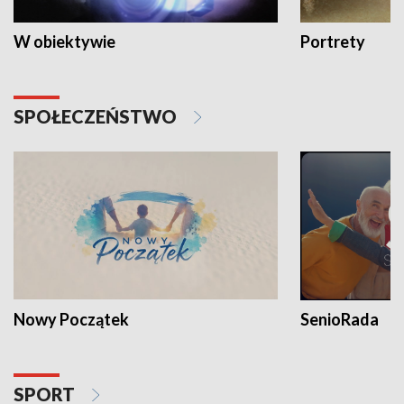
W obiektywie
Portrety
SPOŁECZEŃSTWO
Nowy Początek
SenioRada
SPORT