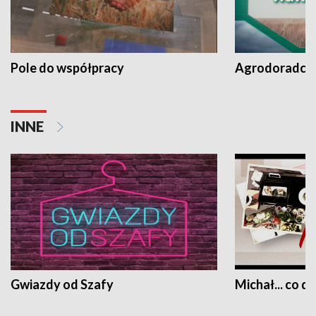
Pole do współpracy
Agrodoradcy 
INNE
Gwiazdy od Szafy
Michał... co dz