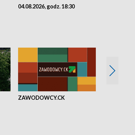
04.08.2026, godz. 18:30
03.08.2026, 
ZAWODOWCY.CK
Solidarni z U