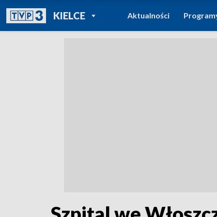
POWRÓT DO
KIELCE
Aktualności
Program
TVP REGIONY
Szpital we Włoszc