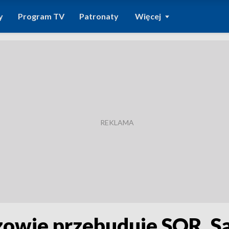
y
Program TV
Patronaty
Więcej
zowie przebuduje SOR. Są