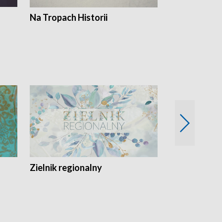
Na Tropach Historii
Szept ziemi
Zielnik regionalny
EkoLogiczni