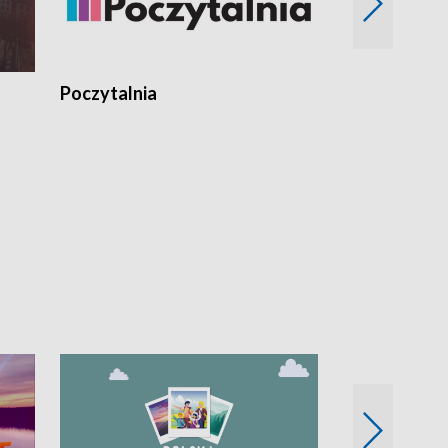
Poczytalnia
Koncerty TV