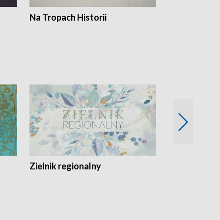
Na Tropach Historii
Szept ziemi
Zielnik regionalny
EkoLogiczni