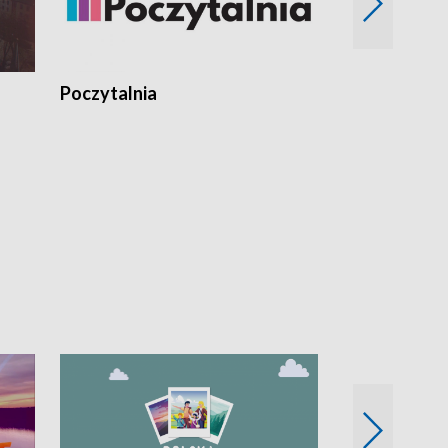
Poczytalnia
Koncerty TV