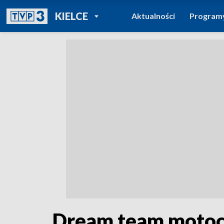
POWRÓT DO
KIELCE
Aktualności
Program
TVP REGIONY
Dream team motoc