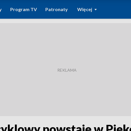
y
Program TV
Patronaty
Więcej
yklowy powstaje w Piek