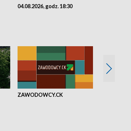
04.08.2026, godz. 18:30
03.08.2026, 
ZAWODOWCY.CK
Solidarni z U