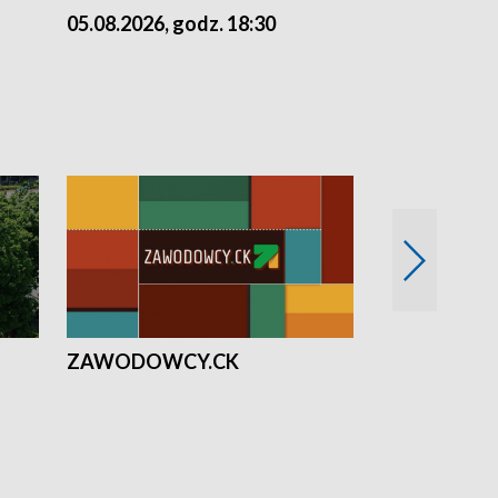
05.08.2026, godz. 18:30
04.08.2026, 
ZAWODOWCY.CK
Solidarni z U