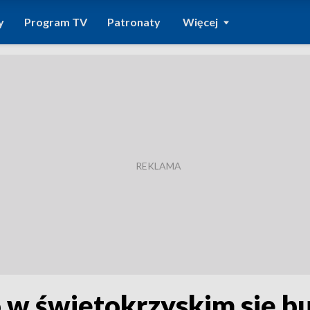
y
Program TV
Patronaty
Więcej
 w świętokrzyskim się bu