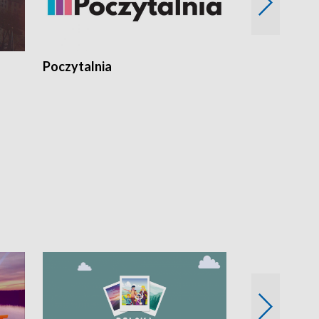
Poczytalnia
Koncerty TV