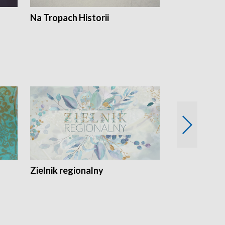
Na Tropach Historii
Szept ziemi
Zielnik regionalny
EkoLogiczni