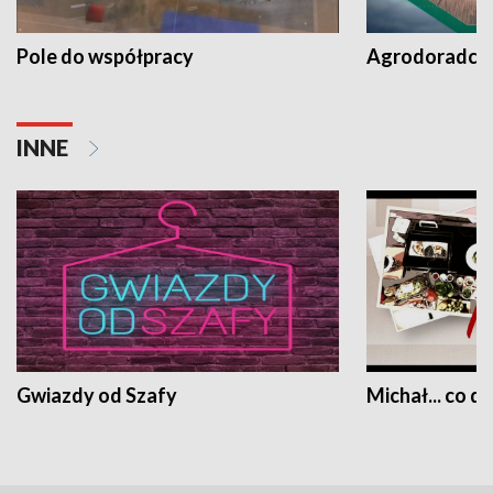
Pole do współpracy
Agrodoradcy 
INNE
Gwiazdy od Szafy
Michał... co dz