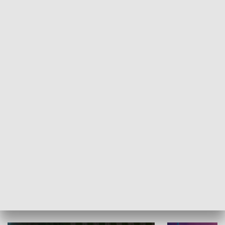
Informator kulturalny
Drzwi do kult
TECHNIKA I MOTORYZACJA
WYPOCZYNEK I REKREACJA