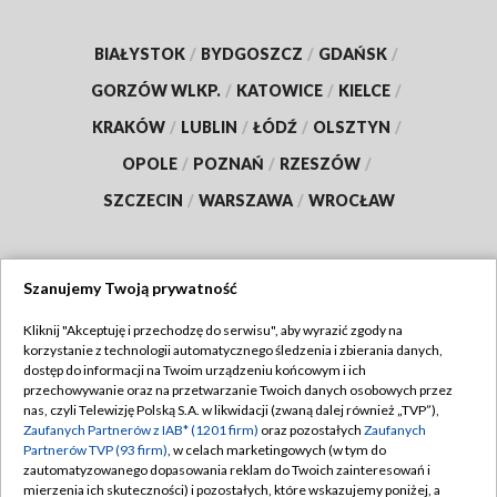
BIAŁYSTOK
/
BYDGOSZCZ
/
GDAŃSK
/
GORZÓW WLKP.
/
KATOWICE
/
KIELCE
/
KRAKÓW
/
LUBLIN
/
ŁÓDŹ
/
OLSZTYN
/
OPOLE
/
POZNAŃ
/
RZESZÓW
/
SZCZECIN
/
WARSZAWA
/
WROCŁAW
Szanujemy Twoją prywatność
Dołącz do nas:
Kliknij "Akceptuję i przechodzę do serwisu", aby wyrazić zgody na
korzystanie z technologii automatycznego śledzenia i zbierania danych,
TVP
dostęp do informacji na Twoim urządzeniu końcowym i ich
Abonament TVP
przechowywanie oraz na przetwarzanie Twoich danych osobowych przez
Regulamin TVP
nas, czyli Telewizję Polską S.A. w likwidacji (zwaną dalej również „TVP”),
Emisja w TVP
Zaufanych Partnerów z IAB* (1201 firm)
oraz pozostałych
Zaufanych
Polityka prywatności
Partnerów TVP (93 firm)
, w celach marketingowych (w tym do
Centrum informacji TVP
Moje zgody
zautomatyzowanego dopasowania reklam do Twoich zainteresowań i
mierzenia ich skuteczności) i pozostałych, które wskazujemy poniżej, a