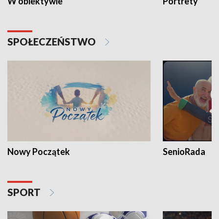
W obiektywie
Portrety
SPOŁECZEŃSTWO
Nowy Początek
SenioRada
SPORT