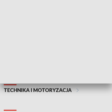
KULTURA I SZTUKA
Informator kulturalny
Drzwi do kult
TECHNIKA I MOTORYZACJA