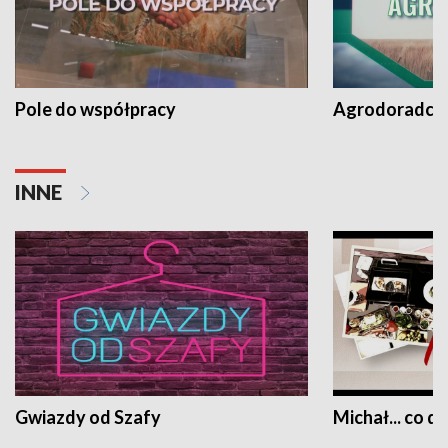
Pole do współpracy
Agrodoradcy 
INNE
Gwiazdy od Szafy
Michał... co dz