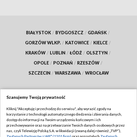
BIAŁYSTOK
/
BYDGOSZCZ
/
GDAŃSK
/
GORZÓW WLKP.
/
KATOWICE
/
KIELCE
/
KRAKÓW
/
LUBLIN
/
ŁÓDŹ
/
OLSZTYN
/
OPOLE
/
POZNAŃ
/
RZESZÓW
/
SZCZECIN
/
WARSZAWA
/
WROCŁAW
Szanujemy Twoją prywatność
Dołącz do nas:
Kliknij "Akceptuję i przechodzę do serwisu", aby wyrazić zgody na
korzystanie z technologii automatycznego śledzenia i zbierania danych,
TVP
dostęp do informacji na Twoim urządzeniu końcowym i ich
Abonament TVP
przechowywanie oraz na przetwarzanie Twoich danych osobowych przez
Regulamin TVP
nas, czyli Telewizję Polską S.A. w likwidacji (zwaną dalej również „TVP”),
Emisja w TVP
Zaufanych Partnerów z IAB* (1201 firm)
oraz pozostałych
Zaufanych
Polityka prywatności