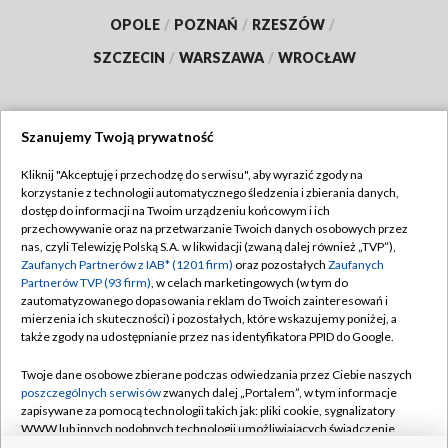
OPOLE
/
POZNAŃ
/
RZESZÓW
/
SZCZECIN
/
WARSZAWA
/
WROCŁAW
Szanujemy Twoją prywatność
Dołącz do nas:
Kliknij "Akceptuję i przechodzę do serwisu", aby wyrazić zgody na
korzystanie z technologii automatycznego śledzenia i zbierania danych,
TVP
dostęp do informacji na Twoim urządzeniu końcowym i ich
Abonament TVP
przechowywanie oraz na przetwarzanie Twoich danych osobowych przez
Regulamin TVP
nas, czyli Telewizję Polską S.A. w likwidacji (zwaną dalej również „TVP”),
Emisja w TVP
Polityka prywatności
Zaufanych Partnerów z IAB* (1201 firm)
oraz pozostałych
Zaufanych
Partnerów TVP (93 firm)
, w celach marketingowych (w tym do
Centrum informacji TVP
Moje zgody
zautomatyzowanego dopasowania reklam do Twoich zainteresowań i
mierzenia ich skuteczności) i pozostałych, które wskazujemy poniżej, a
Naziemna Telewizja Cyfrowa
Pomoc
także zgody na udostępnianie przez nas identyfikatora PPID do Google.
Sklep TVP
Biuro reklamy
Twoje dane osobowe zbierane podczas odwiedzania przez Ciebie naszych
Rada Programowa
Kontakt
poszczególnych serwisów
zwanych dalej „Portalem”, w tym informacje
zapisywane za pomocą technologii takich jak: pliki cookie, sygnalizatory
System NOS
WWW lub innych podobnych technologii umożliwiających świadczenie
dopasowanych i bezpiecznych usług, personalizację treści oraz reklam,