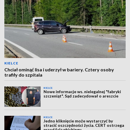
KIELCE
Chciał ominąć lisa i uderzył w bariery. Cztery osoby
trafiły do szpitala
KIELCE
Nowe informacje ws. nielegalnej "fabryki
szczeniąt". Sąd zadecydował o areszcie
KIELCE
Jedno kliknięcie może wystarczyć by
stracić oszczędności życia. CERT ostrzega
przed falą phishingu