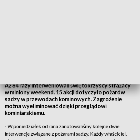
Plaga pożarów sadzy w przewodach kominowych. Zagrożenie może
wyeliminować kominiarz
Aż 84 razy interweniowali świętokrzyscy strażacy
w miniony weekend. 15 akcji dotyczyło pożarów
sadzy w przewodach kominowych. Zagrożenie
można wyeliminować dzięki przeglądowi
kominiarskiemu.
- W poniedziałek od rana zanotowaliśmy kolejne dwie
interwencje związane z pożarami sadzy. Każdy właściciel,