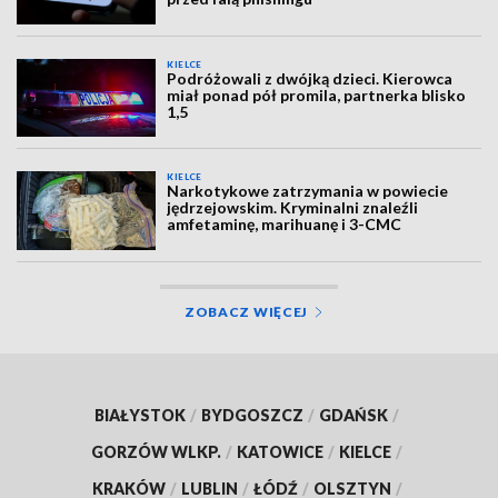
KIELCE
Podróżowali z dwójką dzieci. Kierowca
miał ponad pół promila, partnerka blisko
1,5
KIELCE
Narkotykowe zatrzymania w powiecie
jędrzejowskim. Kryminalni znaleźli
amfetaminę, marihuanę i 3-CMC
ZOBACZ WIĘCEJ
BIAŁYSTOK
/
BYDGOSZCZ
/
GDAŃSK
/
GORZÓW WLKP.
/
KATOWICE
/
KIELCE
/
KRAKÓW
/
LUBLIN
/
ŁÓDŹ
/
OLSZTYN
/