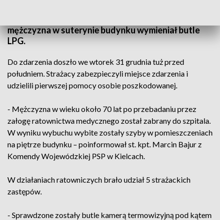
wybuchu gazu, do którego doszło w miejscowości
Bugaj w gminie Gnojno w powiecie buskim. Starszy
mężczyzna w suterynie budynku wymieniał butle
LPG.
Do zdarzenia doszło we wtorek 31 grudnia tuż przed
południem. Strażacy zabezpieczyli miejsce zdarzenia i
udzielili pierwszej pomocy osobie poszkodowanej.
- Mężczyzna w wieku około 70 lat po przebadaniu przez
załogę ratownictwa medycznego został zabrany do szpitala.
W wyniku wybuchu wybite zostały szyby w pomieszczeniach
na piętrze budynku – poinformował st. kpt. Marcin Bajur z
Komendy Wojewódzkiej PSP w Kielcach.
W działaniach ratowniczych brało udział 5 strażackich
zastępów.
- Sprawdzone zostały butle kamerą termowizyjną pod kątem