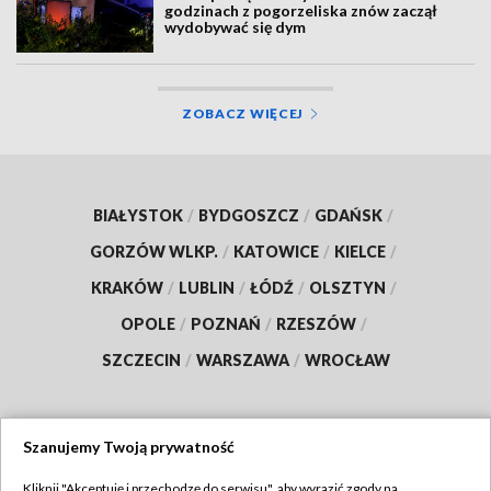
godzinach z pogorzeliska znów zaczął
wydobywać się dym
ZOBACZ WIĘCEJ
BIAŁYSTOK
/
BYDGOSZCZ
/
GDAŃSK
/
GORZÓW WLKP.
/
KATOWICE
/
KIELCE
/
KRAKÓW
/
LUBLIN
/
ŁÓDŹ
/
OLSZTYN
/
OPOLE
/
POZNAŃ
/
RZESZÓW
/
SZCZECIN
/
WARSZAWA
/
WROCŁAW
Szanujemy Twoją prywatność
Dołącz do nas:
Kliknij "Akceptuję i przechodzę do serwisu", aby wyrazić zgody na