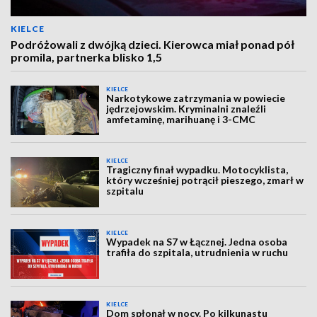
KIELCE
Podróżowali z dwójką dzieci. Kierowca miał ponad pół
promila, partnerka blisko 1,5
KIELCE
Narkotykowe zatrzymania w powiecie
jędrzejowskim. Kryminalni znaleźli
amfetaminę, marihuanę i 3-CMC
KIELCE
Tragiczny finał wypadku. Motocyklista,
który wcześniej potrącił pieszego, zmarł w
szpitalu
KIELCE
Wypadek na S7 w Łącznej. Jedna osoba
trafiła do szpitala, utrudnienia w ruchu
KIELCE
Dom spłonął w nocy. Po kilkunastu