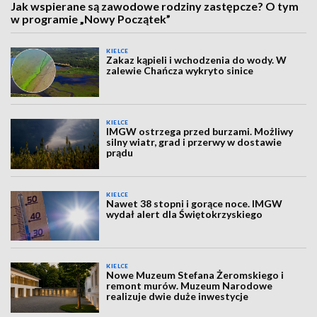
Jak wspierane są zawodowe rodziny zastępcze? O tym
w programie „Nowy Początek”
KIELCE
Zakaz kąpieli i wchodzenia do wody. W
zalewie Chańcza wykryto sinice
KIELCE
IMGW ostrzega przed burzami. Możliwy
silny wiatr, grad i przerwy w dostawie
prądu
KIELCE
Nawet 38 stopni i gorące noce. IMGW
wydał alert dla Świętokrzyskiego
KIELCE
Nowe Muzeum Stefana Żeromskiego i
remont murów. Muzeum Narodowe
realizuje dwie duże inwestycje