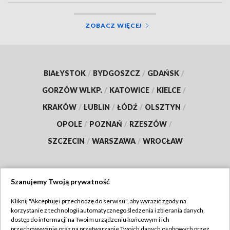
ZOBACZ WIĘCEJ
BIAŁYSTOK
/
BYDGOSZCZ
/
GDAŃSK
/
GORZÓW WLKP.
/
KATOWICE
/
KIELCE
/
KRAKÓW
/
LUBLIN
/
ŁÓDŹ
/
OLSZTYN
/
OPOLE
/
POZNAŃ
/
RZESZÓW
/
SZCZECIN
/
WARSZAWA
/
WROCŁAW
Szanujemy Twoją prywatność
Dołącz do nas:
Kliknij "Akceptuję i przechodzę do serwisu", aby wyrazić zgody na
korzystanie z technologii automatycznego śledzenia i zbierania danych,
TVP
dostęp do informacji na Twoim urządzeniu końcowym i ich
Abonament TVP
przechowywanie oraz na przetwarzanie Twoich danych osobowych przez