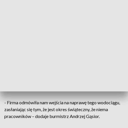
Gmina przez cały poniedziałek nie zleciła dostarczania wody
mieszkańcom choćby przez strażaków. Burmistrz twierdzi,
że liczył na szybkie usunięcie awarii wodociągu, do której
doszło w Dębniaku. Ale pomimo prób, to się nie udało.
- Były późne godziny wieczorne, nie chcieliśmy ludzi straszyć.
I byłoby to dosyć późno – broni się Andrzej Gąsior, burmistrz
Nowej Słupi.
Efekt był taki, że wody mieszkańcy nie mieli również dziś do
południa. Burmistrz twierdzi, że awaria wodociągu to efekt
przebudowy drogi wojewódzkiej. A wykonawca prac -
odmówił naprawy.
- Firma odmówiła nam wejścia na naprawę tego wodociągu,
zasłaniając się tym, że jest okres świąteczny, że niema
pracowników – dodaje burmistrz Andrzej Gąsior.