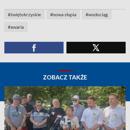
#świętokrzyskie
#nowa słupia
#wodociąg
#awaria
ZOBACZ TAKŻE