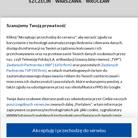
SZCZECIN
/
WARSZAWA
/
WROCŁAW
Szanujemy Twoją prywatność
Dołącz do nas:
Kliknij "Akceptuję i przechodzę do serwisu", aby wyrazić zgody na
korzystanie z technologii automatycznego śledzenia i zbierania danych,
TVP
dostęp do informacji na Twoim urządzeniu końcowym i ich
Abonament TVP
przechowywanie oraz na przetwarzanie Twoich danych osobowych przez
Regulamin TVP
nas, czyli Telewizję Polską S.A. w likwidacji (zwaną dalej również „TVP”),
Emisja w TVP
Zaufanych Partnerów z IAB* (1201 firm)
oraz pozostałych
Zaufanych
Polityka prywatności
Partnerów TVP (93 firm)
, w celach marketingowych (w tym do
Centrum informacji TVP
Moje zgody
zautomatyzowanego dopasowania reklam do Twoich zainteresowań i
mierzenia ich skuteczności) i pozostałych, które wskazujemy poniżej, a
Naziemna Telewizja Cyfrowa
Pomoc
także zgody na udostępnianie przez nas identyfikatora PPID do Google.
Sklep TVP
Biuro reklamy
Twoje dane osobowe zbierane podczas odwiedzania przez Ciebie naszych
Rada Programowa
poszczególnych serwisów
zwanych dalej „Portalem”, w tym informacje
Kontakt
zapisywane za pomocą technologii takich jak: pliki cookie, sygnalizatory
System NOS
WWW lub innych podobnych technologii umożliwiających świadczenie
dopasowanych i bezpiecznych usług, personalizację treści oraz reklam,
Informacje o nadawcy
Kanały
udostępnianie funkcji mediów społecznościowych oraz analizowanie
Akceptuję i przechodzę do serwisu
ruchu w Internecie.
Program dla prasy