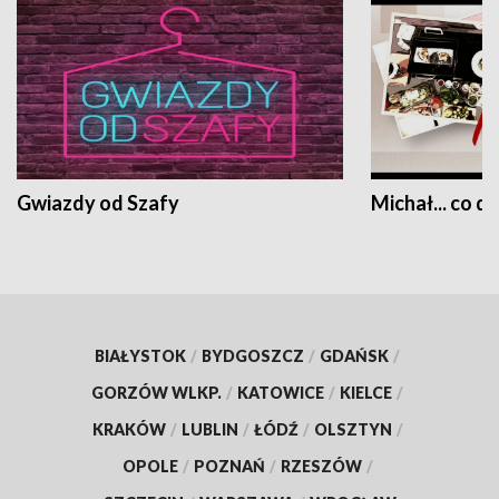
Gwiazdy od Szafy
Michał... co dz
BIAŁYSTOK
/
BYDGOSZCZ
/
GDAŃSK
/
GORZÓW WLKP.
/
KATOWICE
/
KIELCE
/
KRAKÓW
/
LUBLIN
/
ŁÓDŹ
/
OLSZTYN
/
OPOLE
/
POZNAŃ
/
RZESZÓW
/