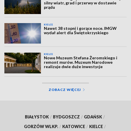
silny wiatr, grad i przerwy w dostawie
prądu
KIELCE
Nawet 38 stopni i gorące noce. IMGW
wydał alert dla Świętokrzyskiego
KIELCE
Nowe Muzeum Stefana Żeromskiego i
remont murów. Muzeum Narodowe
realizuje dwie duże inwestycje
ZOBACZ WIĘCEJ
BIAŁYSTOK
/
BYDGOSZCZ
/
GDAŃSK
/
GORZÓW WLKP.
/
KATOWICE
/
KIELCE
/