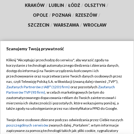
KRAKÓW
/
LUBLIN
/
ŁÓDŹ
/
OLSZTYN
/
OPOLE
/
POZNAŃ
/
RZESZÓW
/
SZCZECIN
/
WARSZAWA
/
WROCŁAW
Szanujemy Twoją prywatność
Dołącz do nas:
Kliknij "Akceptuję i przechodzę do serwisu", aby wyrazić zgody na
korzystanie z technologii automatycznego śledzenia i zbierania danych,
TVP
dostęp do informacji na Twoim urządzeniu końcowym i ich
Abonament TVP
przechowywanie oraz na przetwarzanie Twoich danych osobowych przez
Regulamin TVP
nas, czyli Telewizję Polską S.A. w likwidacji (zwaną dalej również „TVP”),
Emisja w TVP
Polityka prywatności
Zaufanych Partnerów z IAB* (1201 firm)
oraz pozostałych
Zaufanych
Partnerów TVP (93 firm)
, w celach marketingowych (w tym do
Centrum informacji TVP
Moje zgody
zautomatyzowanego dopasowania reklam do Twoich zainteresowań i
mierzenia ich skuteczności) i pozostałych, które wskazujemy poniżej, a
Naziemna Telewizja Cyfrowa
Pomoc
także zgody na udostępnianie przez nas identyfikatora PPID do Google.
Sklep TVP
Biuro reklamy
Twoje dane osobowe zbierane podczas odwiedzania przez Ciebie naszych
Rada Programowa
Kontakt
poszczególnych serwisów
zwanych dalej „Portalem”, w tym informacje
zapisywane za pomocą technologii takich jak: pliki cookie, sygnalizatory
System NOS