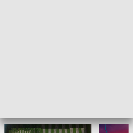
Informator kulturalny
Drzwi do kult
TECHNIKA I MOTORYZACJA
WYPOCZYNEK I REKREACJA