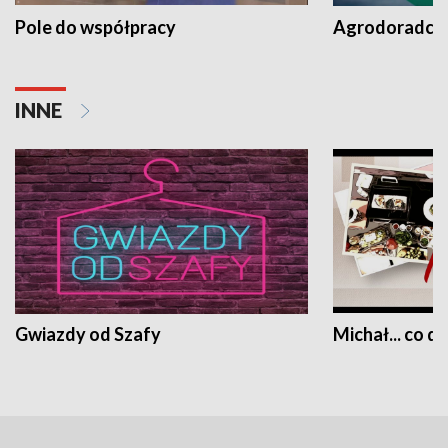
Pole do współpracy
Agrodoradcy 
INNE
Gwiazdy od Szafy
Michał... co dz