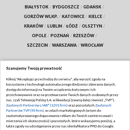
BIAŁYSTOK
/
BYDGOSZCZ
/
GDAŃSK
/
GORZÓW WLKP.
/
KATOWICE
/
KIELCE
/
KRAKÓW
/
LUBLIN
/
ŁÓDŹ
/
OLSZTYN
/
OPOLE
/
POZNAŃ
/
RZESZÓW
/
SZCZECIN
/
WARSZAWA
/
WROCŁAW
Szanujemy Twoją prywatność
Dołącz do nas:
Kliknij "Akceptuję i przechodzę do serwisu", aby wyrazić zgody na
korzystanie z technologii automatycznego śledzenia i zbierania danych,
TVP
dostęp do informacji na Twoim urządzeniu końcowym i ich
Abonament TVP
przechowywanie oraz na przetwarzanie Twoich danych osobowych przez
Regulamin TVP
nas, czyli Telewizję Polską S.A. w likwidacji (zwaną dalej również „TVP”),
Emisja w TVP
Zaufanych Partnerów z IAB* (1201 firm)
oraz pozostałych
Zaufanych
Polityka prywatności
Partnerów TVP (93 firm)
, w celach marketingowych (w tym do
Centrum informacji TVP
Moje zgody
zautomatyzowanego dopasowania reklam do Twoich zainteresowań i
mierzenia ich skuteczności) i pozostałych, które wskazujemy poniżej, a
Naziemna Telewizja Cyfrowa
Pomoc
także zgody na udostępnianie przez nas identyfikatora PPID do Google.