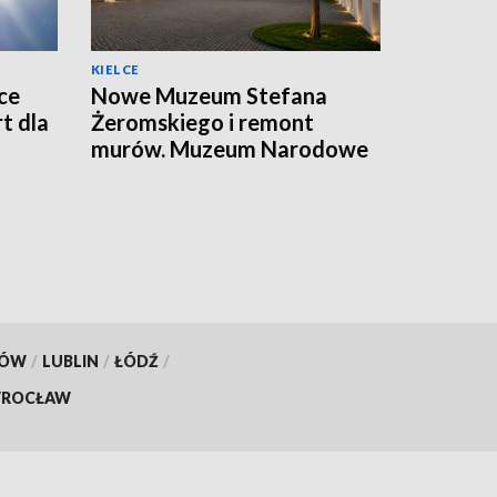
KIELCE
ce
Nowe Muzeum Stefana
t dla
Żeromskiego i remont
murów. Muzeum Narodowe
realizuje dwie duże
inwestycje
KÓW
/
LUBLIN
/
ŁÓDŹ
/
ROCŁAW