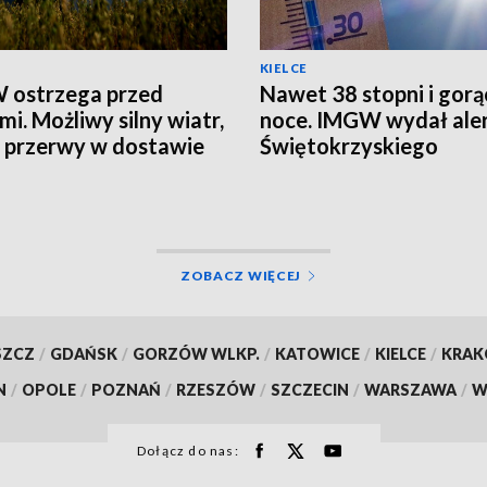
KIELCE
 ostrzega przed
Nawet 38 stopni i gorą
mi. Możliwy silny wiatr,
noce. IMGW wydał aler
i przerwy w dostawie
Świętokrzyskiego
ZOBACZ WIĘCEJ
SZCZ
/
GDAŃSK
/
GORZÓW WLKP.
/
KATOWICE
/
KIELCE
/
KRA
N
/
OPOLE
/
POZNAŃ
/
RZESZÓW
/
SZCZECIN
/
WARSZAWA
/
W
Dołącz do nas: