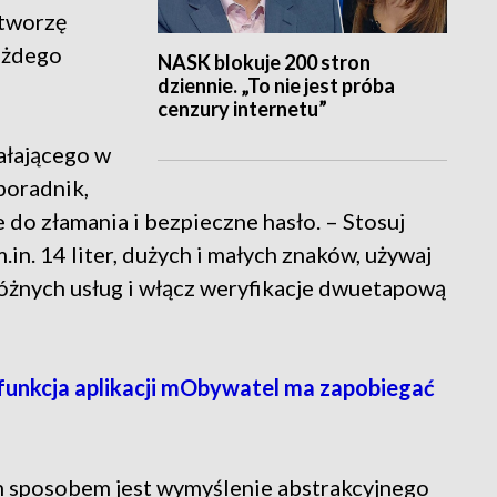
 tworzę
każdego
NASK blokuje 200 stron
dziennie. „To nie jest próba
cenzury internetu”
iałającego w
poradnik,
 do złamania i bezpieczne hasło. – Stosuj
m.in. 14 liter, dużych i małych znaków, używaj
 różnych usług i włącz weryfikacje dwuetapową
 funkcja aplikacji mObywatel ma zapobiegać
m sposobem jest wymyślenie abstrakcyjnego