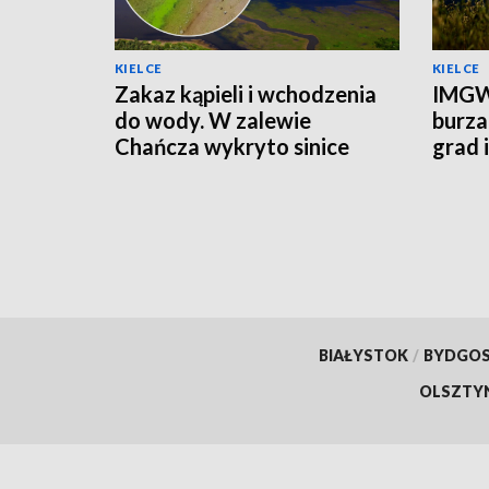
KIELCE
KIELCE
Zakaz kąpieli i wchodzenia
IMGW
do wody. W zalewie
burza
Chańcza wykryto sinice
grad 
prądu
BIAŁYSTOK
/
BYDGO
OLSZTY