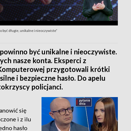
o być długie, unikalne i nieoczywiste”
 powinno być unikalne i nieoczywiste.
ch nasze konta. Eksperci z
 Komputerowej przygotowali krótki
ilne i bezpieczne hasło. Do apelu
okrzyscy policjanci.
e
anowić się
zone i z ilu
jedno hasło