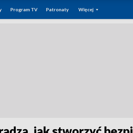
y
Program TV
Patronaty
Więcej
 radzą, jak stworzyć bezp