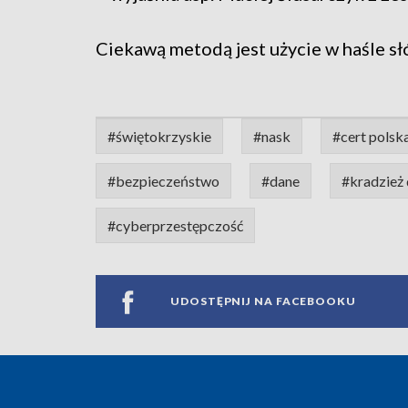
Ciekawą metodą jest użycie w haśle sł
#świętokrzyskie
#nask
#cert polsk
#bezpieczeństwo
#dane
#kradzież
#cyberprzestępczość
UDOSTĘPNIJ NA FACEBOOKU