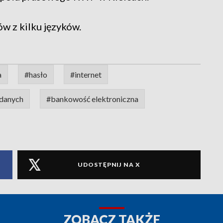
ów z kilku języków.
a
#hasło
#internet
 danych
#bankowość elektroniczna
UDOSTĘPNIJ NA X
ZOBACZ TAKŻE