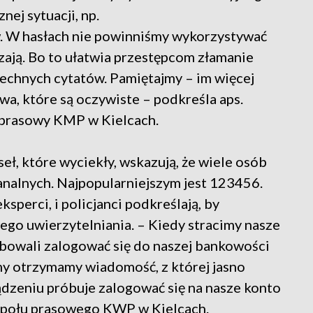
nej sytuacji, np.
 W hasłach nie powinniśmy wykorzystywać
czają. Bo to ułatwia przestępcom złamanie
zechnych cytatów. Pamiętajmy – im więcej
owa, które są oczywiste – podkreśla aps.
 prasowy KMP w Kielcach.
ł, które wyciekły, wskazują, że wiele osób
banalnych. Najpopularniejszym jest 123456.
ksperci, i policjanci podkreślają, by
go uwierzytelniania. – Kiedy stracimy nasze
róbowali zalogować się do naszej bankowości
my otrzymamy wiadomość, z której jasno
ądzeniu próbuje zalogować się na nasze konto
zespołu prasowego KWP w Kielcach.