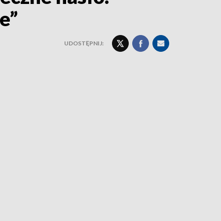
e”
UDOSTĘPNIJ: