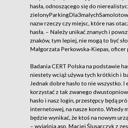
hasła, odnoszącego się do nierealistycz
zielonyParkingDla3malychSamolotow.
nazw rzeczy czy miejsc, które nas ota
hasła. – Należy unikać znanych i pows
znaków, tym lepiej, nie mogą to być sł
Małgorzata Perkowska-Kiepas, oficer
Badania CERT Polska na podstawie hase
niestety wciąż używa tych krótkich i 
Jednak dobre hasło to nie wszystko. I e
korzystać z tak zwanego dwustopniowe
hasło i nasz login, przestępcy będą p
internetowej, na nasze konto. Wtedy 
będzie wynikać, że ktoś na nowym urz
– wyjaśnia asp. Maciej Ślusarczyk z 