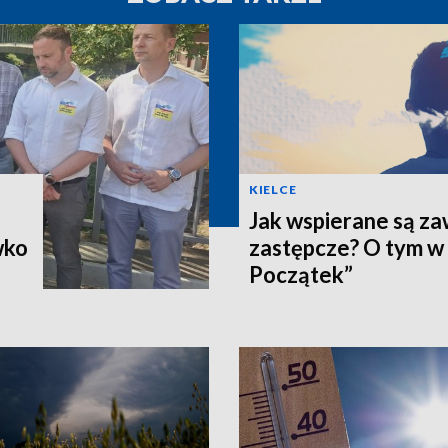
KIELCE
Jak wspierane są z
wko
zastępcze? O tym w
Początek”