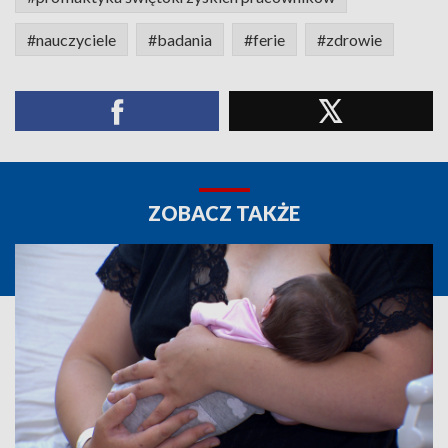
#nauczyciele
#badania
#ferie
#zdrowie
ZOBACZ TAKŻE