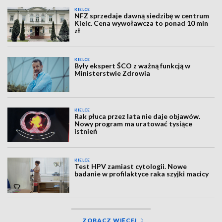
KIELCE
NFZ sprzedaje dawną siedzibę w centrum
Kielc. Cena wywoławcza to ponad 10 mln
zł
KIELCE
Były ekspert ŚCO z ważną funkcją w
Ministerstwie Zdrowia
KIELCE
Rak płuca przez lata nie daje objawów.
Nowy program ma uratować tysiące
istnień
KIELCE
Test HPV zamiast cytologii. Nowe
badanie w profilaktyce raka szyjki macicy
ZOBACZ WIĘCEJ