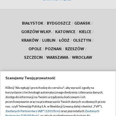
BIAŁYSTOK
/
BYDGOSZCZ
/
GDAŃSK
/
GORZÓW WLKP.
/
KATOWICE
/
KIELCE
/
KRAKÓW
/
LUBLIN
/
ŁÓDŹ
/
OLSZTYN
/
OPOLE
/
POZNAŃ
/
RZESZÓW
/
SZCZECIN
/
WARSZAWA
/
WROCŁAW
Szanujemy Twoją prywatność
Dołącz do nas:
Kliknij "Akceptuję i przechodzę do serwisu", aby wyrazić zgody na
korzystanie z technologii automatycznego śledzenia i zbierania danych,
TVP
dostęp do informacji na Twoim urządzeniu końcowym i ich
Abonament TVP
przechowywanie oraz na przetwarzanie Twoich danych osobowych przez
Regulamin TVP
nas, czyli Telewizję Polską S.A. w likwidacji (zwaną dalej również „TVP”),
Emisja w TVP
Polityka prywatności
Zaufanych Partnerów z IAB* (1201 firm)
oraz pozostałych
Zaufanych
Partnerów TVP (93 firm)
, w celach marketingowych (w tym do