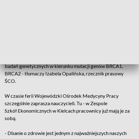
kierownik Działu Promocji Zdrowia WOMP w Kielcach.
Ale też na diagnostykę genetyczną. Tę można wykonać w
Świętokrzyskim Centrum Onkologii.
- Jeśli takie ryzyko jest, jeżeli w rodzinie ktoś chorował na
raka piersi, jajnika, to taka pacjentka jest kierowana do
naszej poradni genetycznej, gdzie jest kierowana do dalszych
badań genetycznych w kierunku mutacji genów BRCA1,
BRCA2 - tłumaczy Izabela Opalińska, rzecznik prasowy
ŚCO.
W czasie ferii Wojewódzki Ośrodek Medycyny Pracy
szczególnie zaprasza nauczycieli. Tu - w Zespole
Szkół Ekonomicznych w Kielcach pracownicy już mają je za
sobą.
- Dbanie o zdrowie jest jednym z najważniejszych naszych