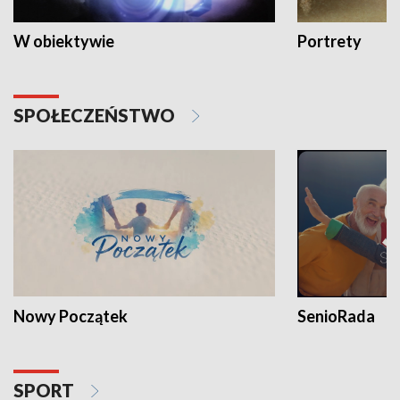
W obiektywie
Portrety
SPOŁECZEŃSTWO
Nowy Początek
SenioRada
SPORT