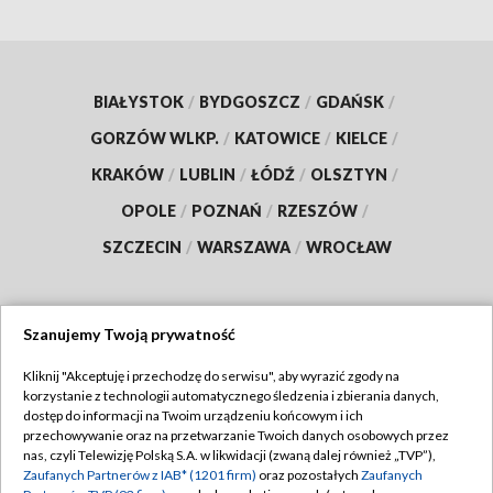
BIAŁYSTOK
/
BYDGOSZCZ
/
GDAŃSK
/
GORZÓW WLKP.
/
KATOWICE
/
KIELCE
/
KRAKÓW
/
LUBLIN
/
ŁÓDŹ
/
OLSZTYN
/
OPOLE
/
POZNAŃ
/
RZESZÓW
/
SZCZECIN
/
WARSZAWA
/
WROCŁAW
Szanujemy Twoją prywatność
Dołącz do nas:
Kliknij "Akceptuję i przechodzę do serwisu", aby wyrazić zgody na
korzystanie z technologii automatycznego śledzenia i zbierania danych,
TVP
dostęp do informacji na Twoim urządzeniu końcowym i ich
Abonament TVP
przechowywanie oraz na przetwarzanie Twoich danych osobowych przez
Regulamin TVP
nas, czyli Telewizję Polską S.A. w likwidacji (zwaną dalej również „TVP”),
Emisja w TVP
Zaufanych Partnerów z IAB* (1201 firm)
oraz pozostałych
Zaufanych
Polityka prywatności