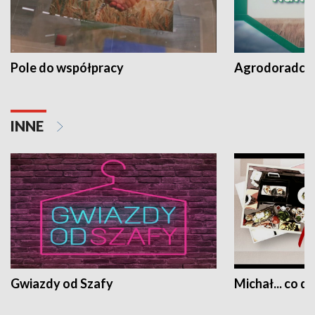
Pole do współpracy
Agrodoradcy 
INNE
Gwiazdy od Szafy
Michał... co dz